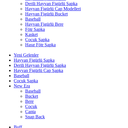
Derili Hayvan Figürlü Şapka
Hayvan Figürlü Cap Modelleri
Hayvan Figürlü Bucket
Baseball
Hayvan Figürlü Bere
Fötr Şapka
Kasket
Çocuk Şapka
Hasır Fötr Şapka
Yeni Gelenler
Hayvan Figürlü Şapka
Derili Hayvan Figürlü Şapka
Hayvan Figürlü Cap Şapka
Baseball
Çocuk Şapka
New Era
Baseball
Bucket
Bere
Çocuk
Çanta
Snap Back
Buff