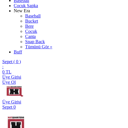
Baseball
Çocuk Şapka
New Era
Baseball
Bucket
Bere
Çocuk
Çanta
Snap Back
Tümünü Gör »
Buff
Sepet (
0
)
:
0
TL
Üye Girişi
Üye Ol
Üye Girişi
Sepet
0