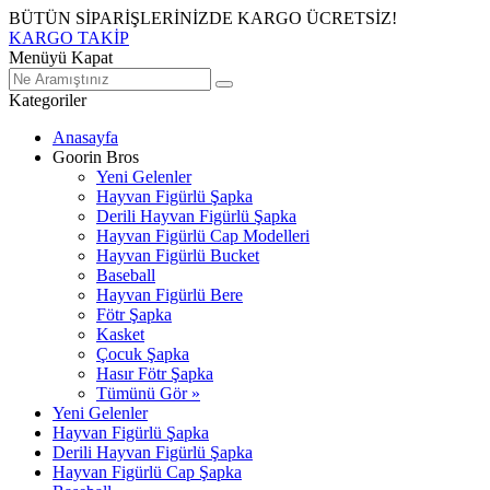
BÜTÜN SİPARİŞLERİNİZDE KARGO ÜCRETSİZ!
KARGO TAKİP
Menüyü Kapat
Kategoriler
Anasayfa
Goorin Bros
Yeni Gelenler
Hayvan Figürlü Şapka
Derili Hayvan Figürlü Şapka
Hayvan Figürlü Cap Modelleri
Hayvan Figürlü Bucket
Baseball
Hayvan Figürlü Bere
Fötr Şapka
Kasket
Çocuk Şapka
Hasır Fötr Şapka
Tümünü Gör »
Yeni Gelenler
Hayvan Figürlü Şapka
Derili Hayvan Figürlü Şapka
Hayvan Figürlü Cap Şapka