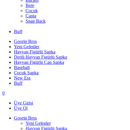
Bucket
Bere
Çocuk
Çanta
Snap Back
Buff
Goorin Bros
Yeni Gelenler
Hayvan Figürlü Şapka
Derili Hayvan Figürlü Şapka
Hayvan Figürlü Cap Şapka
Baseball
Çocuk Şapka
New Era
Buff
0
Üye Girişi
Üye Ol
Goorin Bros
Yeni Gelenler
Hayvan Figürlü Şapka