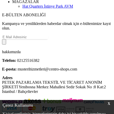
MAĞAZALAR
Hat Quarters İstinye Park AVM
E-BÜLTEN ABONELİĞİ
Kampanya ve yeniliklerden haberdar olmak için e-bültenimize kayıt
olun.
hakkımızda
Telefon:
02125516382
E-posta:
musterihizmetleri@centro-shops.com
Adres
PETEK PAZARLAMA TEKSTİL VE TİCARET ANONİM
ŞİRKETİ Yenibosna Merkez Mahallesi Sedir Sokak No :8 Kat:2
İstanbul / Bahçelievler
X
Çerez Kullanımı
Kişisel verileriniz, hizmetlerimizin daha iyi bir şekilde sunulması