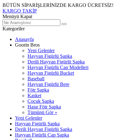
BÜTÜN SİPARİŞLERİNİZDE KARGO ÜCRETSİZ!
KARGO TAKİP
Menüyü Kapat
Kategoriler
Anasayfa
Goorin Bros
Yeni Gelenler
Hayvan Figürlü Şapka
Derili Hayvan Figürlü Şapka
Hayvan Figürlü Cap Modelleri
Hayvan Figürlü Bucket
Baseball
Hayvan Figürlü Bere
Fötr Şapka
Kasket
Çocuk Şapka
Hasır Fötr Şapka
Tümünü Gör »
Yeni Gelenler
Hayvan Figürlü Şapka
Derili Hayvan Figürlü Şapka
Hayvan Figürlü Cap Şapka