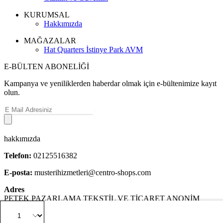
KURUMSAL
Hakkımızda
MAĞAZALAR
Hat Quarters İstinye Park AVM
E-BÜLTEN ABONELİĞİ
Kampanya ve yeniliklerden haberdar olmak için e-bültenimize kayıt
olun.
hakkımızda
Telefon:
02125516382
E-posta:
musterihizmetleri@centro-shops.com
Adres
PETEK PAZARLAMA TEKSTİL VE TİCARET ANONİM
ŞİRKETİ Yenibosna Merkez Mahallesi Sedir Sokak No :8 Kat:2
İstanbul / Bahçelievler