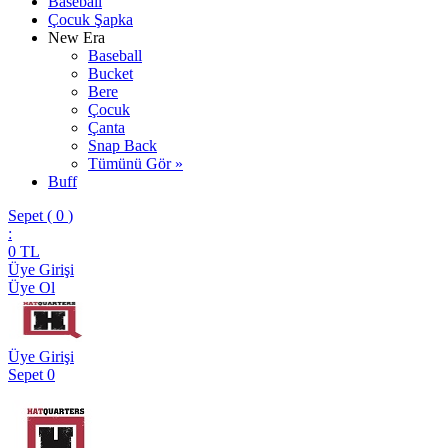
Baseball
Çocuk Şapka
New Era
Baseball
Bucket
Bere
Çocuk
Çanta
Snap Back
Tümünü Gör »
Buff
Sepet (
0
)
:
0
TL
Üye Girişi
Üye Ol
Üye Girişi
Sepet
0