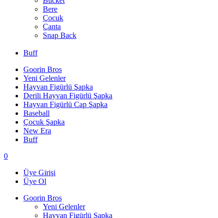
Bucket
Bere
Çocuk
Çanta
Snap Back
Buff
Goorin Bros
Yeni Gelenler
Hayvan Figürlü Şapka
Derili Hayvan Figürlü Şapka
Hayvan Figürlü Cap Şapka
Baseball
Çocuk Şapka
New Era
Buff
0
Üye Girişi
Üye Ol
Goorin Bros
Yeni Gelenler
Hayvan Figürlü Şapka