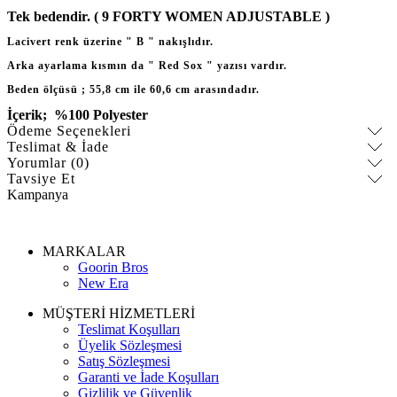
Tek bedendir. ( 9 FORTY WOMEN ADJUSTABLE )
Lacivert renk üzerine " B " nakışlıdır.
Arka ayarlama kısmın da " Red Sox " yazısı vardır.
Beden ölçüsü ; 55,8 cm ile 60,6 cm arasındadır.
İçerik; %100 Polyester
Ödeme Seçenekleri
Teslimat & İade
Yorumlar (0)
Tavsiye Et
Kampanya
MARKALAR
Goorin Bros
New Era
MÜŞTERİ HİZMETLERİ
Teslimat Koşulları
Üyelik Sözleşmesi
Satış Sözleşmesi
Garanti ve İade Koşulları
Gizlilik ve Güvenlik