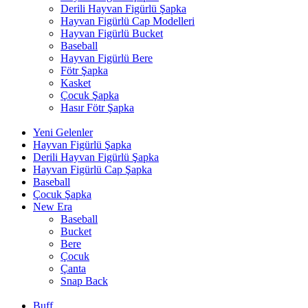
Derili Hayvan Figürlü Şapka
Hayvan Figürlü Cap Modelleri
Hayvan Figürlü Bucket
Baseball
Hayvan Figürlü Bere
Fötr Şapka
Kasket
Çocuk Şapka
Hasır Fötr Şapka
Yeni Gelenler
Hayvan Figürlü Şapka
Derili Hayvan Figürlü Şapka
Hayvan Figürlü Cap Şapka
Baseball
Çocuk Şapka
New Era
Baseball
Bucket
Bere
Çocuk
Çanta
Snap Back
Buff