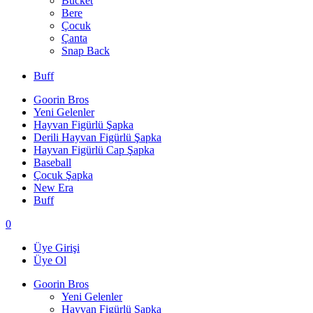
Bucket
Bere
Çocuk
Çanta
Snap Back
Buff
Goorin Bros
Yeni Gelenler
Hayvan Figürlü Şapka
Derili Hayvan Figürlü Şapka
Hayvan Figürlü Cap Şapka
Baseball
Çocuk Şapka
New Era
Buff
0
Üye Girişi
Üye Ol
Goorin Bros
Yeni Gelenler
Hayvan Figürlü Şapka