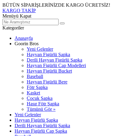
BÜTÜN SİPARİŞLERİNİZDE KARGO ÜCRETSİZ!
KARGO TAKİP
Menüyü Kapat
Kategoriler
Anasayfa
Goorin Bros
Yeni Gelenler
Hayvan Figürlü Şapka
Derili Hayvan Figürlü Şapka
Hayvan Figürlü Cap Modelleri
Hayvan Figürlü Bucket
Baseball
Hayvan Figürlü Bere
Fötr Şapka
Kasket
Çocuk Şapka
Hasır Fötr Şapka
Tümünü Gör »
Yeni Gelenler
Hayvan Figürlü Şapka
Derili Hayvan Figürlü Şapka
Hayvan Figürlü Cap Şapka