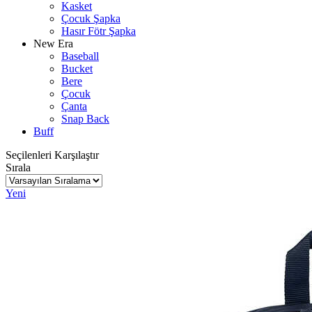
Kasket
Çocuk Şapka
Hasır Fötr Şapka
New Era
Baseball
Bucket
Bere
Çocuk
Çanta
Snap Back
Buff
Seçilenleri Karşılaştır
Sırala
Yeni