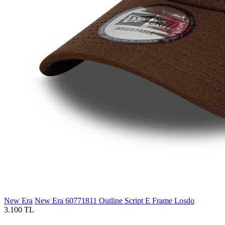
New Era
New Era 60771811 Outline Script E Frame Losdo
3.100 TL