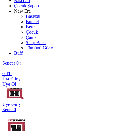
Baseball
Çocuk Şapka
New Era
Baseball
Bucket
Bere
Çocuk
Çanta
Snap Back
Tümünü Gör »
Buff
Sepet (
0
)
:
0
TL
Üye Girişi
Üye Ol
Üye Girişi
Sepet
0