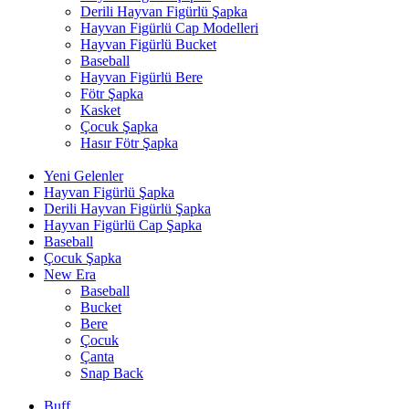
Derili Hayvan Figürlü Şapka
Hayvan Figürlü Cap Modelleri
Hayvan Figürlü Bucket
Baseball
Hayvan Figürlü Bere
Fötr Şapka
Kasket
Çocuk Şapka
Hasır Fötr Şapka
Yeni Gelenler
Hayvan Figürlü Şapka
Derili Hayvan Figürlü Şapka
Hayvan Figürlü Cap Şapka
Baseball
Çocuk Şapka
New Era
Baseball
Bucket
Bere
Çocuk
Çanta
Snap Back
Buff