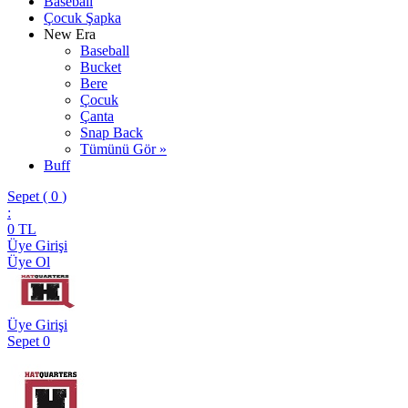
Baseball
Çocuk Şapka
New Era
Baseball
Bucket
Bere
Çocuk
Çanta
Snap Back
Tümünü Gör »
Buff
Sepet (
0
)
:
0
TL
Üye Girişi
Üye Ol
Üye Girişi
Sepet
0