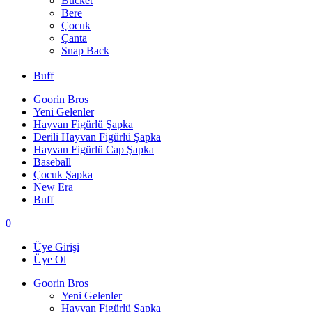
Bucket
Bere
Çocuk
Çanta
Snap Back
Buff
Goorin Bros
Yeni Gelenler
Hayvan Figürlü Şapka
Derili Hayvan Figürlü Şapka
Hayvan Figürlü Cap Şapka
Baseball
Çocuk Şapka
New Era
Buff
0
Üye Girişi
Üye Ol
Goorin Bros
Yeni Gelenler
Hayvan Figürlü Şapka