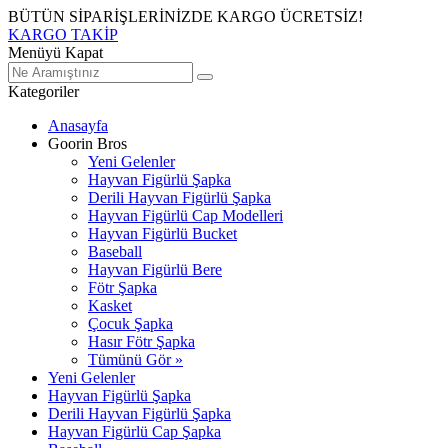
BÜTÜN SİPARİŞLERİNİZDE KARGO ÜCRETSİZ!
KARGO TAKİP
Menüyü Kapat
Kategoriler
Anasayfa
Goorin Bros
Yeni Gelenler
Hayvan Figürlü Şapka
Derili Hayvan Figürlü Şapka
Hayvan Figürlü Cap Modelleri
Hayvan Figürlü Bucket
Baseball
Hayvan Figürlü Bere
Fötr Şapka
Kasket
Çocuk Şapka
Hasır Fötr Şapka
Tümünü Gör »
Yeni Gelenler
Hayvan Figürlü Şapka
Derili Hayvan Figürlü Şapka
Hayvan Figürlü Cap Şapka