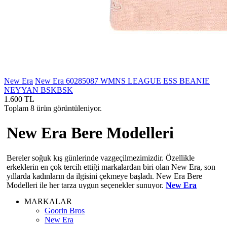
New Era
New Era 60285087 WMNS LEAGUE ESS BEANIE
NEYYAN BSKBSK
1.600 TL
Toplam 8 ürün görüntüleniyor.
New Era Bere Modelleri
Bereler soğuk kış günlerinde vazgeçilmezimizdir. Özellikle
erkeklerin en çok tercih ettiği markalardan biri olan New Era, son
yıllarda kadınların da ilgisini çekmeye başladı. New Era Bere
Modelleri ile her tarza uygun seçenekler sunuyor.
New Era
Bucket Şapka
olarak da bilinen modeller, başınızı soğuktan
MARKALAR
korurken aynı zamanda şık bir görüntü sağlar.
Goorin Bros
New Era
Yeni sezonun en trend baret modellerinden biri, hem kadın hem de