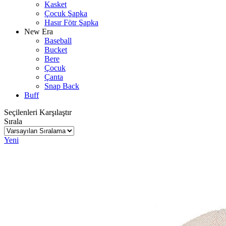
Kasket
Çocuk Şapka
Hasır Fötr Şapka
New Era
Baseball
Bucket
Bere
Çocuk
Çanta
Snap Back
Buff
Seçilenleri Karşılaştır
Sırala
Yeni