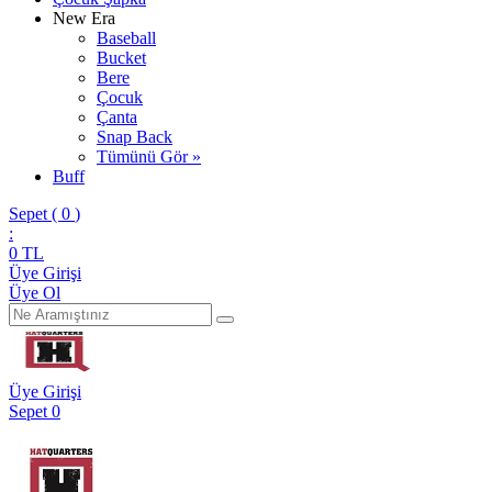
New Era
Baseball
Bucket
Bere
Çocuk
Çanta
Snap Back
Tümünü Gör »
Buff
Sepet (
0
)
:
0
TL
Üye Girişi
Üye Ol
Üye Girişi
Sepet
0