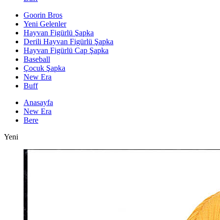
Goorin Bros
Yeni Gelenler
Hayvan Figürlü Şapka
Derili Hayvan Figürlü Şapka
Hayvan Figürlü Cap Şapka
Baseball
Çocuk Şapka
New Era
Buff
Anasayfa
New Era
Bere
Yeni