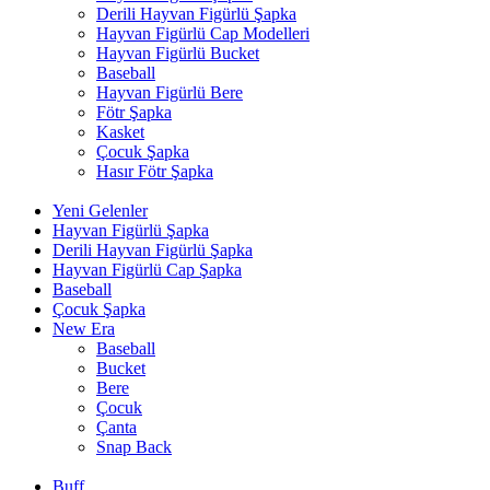
Derili Hayvan Figürlü Şapka
Hayvan Figürlü Cap Modelleri
Hayvan Figürlü Bucket
Baseball
Hayvan Figürlü Bere
Fötr Şapka
Kasket
Çocuk Şapka
Hasır Fötr Şapka
Yeni Gelenler
Hayvan Figürlü Şapka
Derili Hayvan Figürlü Şapka
Hayvan Figürlü Cap Şapka
Baseball
Çocuk Şapka
New Era
Baseball
Bucket
Bere
Çocuk
Çanta
Snap Back
Buff