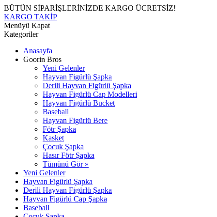
BÜTÜN SİPARİŞLERİNİZDE KARGO ÜCRETSİZ!
KARGO TAKİP
Menüyü Kapat
Kategoriler
Anasayfa
Goorin Bros
Yeni Gelenler
Hayvan Figürlü Şapka
Derili Hayvan Figürlü Şapka
Hayvan Figürlü Cap Modelleri
Hayvan Figürlü Bucket
Baseball
Hayvan Figürlü Bere
Fötr Şapka
Kasket
Çocuk Şapka
Hasır Fötr Şapka
Tümünü Gör »
Yeni Gelenler
Hayvan Figürlü Şapka
Derili Hayvan Figürlü Şapka
Hayvan Figürlü Cap Şapka
Baseball
Çocuk Şapka