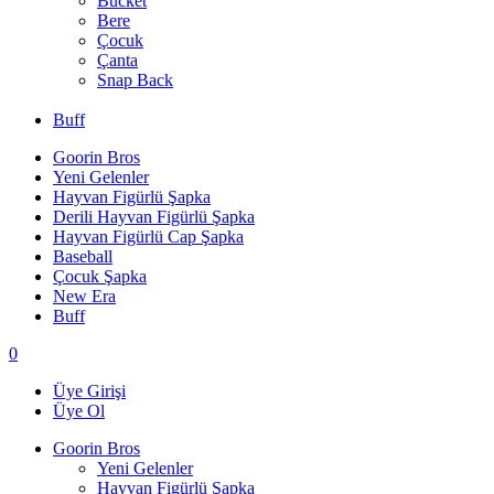
Bucket
Bere
Çocuk
Çanta
Snap Back
Buff
Goorin Bros
Yeni Gelenler
Hayvan Figürlü Şapka
Derili Hayvan Figürlü Şapka
Hayvan Figürlü Cap Şapka
Baseball
Çocuk Şapka
New Era
Buff
0
Üye Girişi
Üye Ol
Goorin Bros
Yeni Gelenler
Hayvan Figürlü Şapka