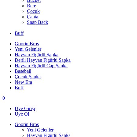
Bucket
Bere
Çocuk
Çanta
Snap Back
Buff
Goorin Bros
Yeni Gelenler
Hayvan Figürlü Şapka
Derili Hayvan Figürlü Şapka
Hayvan Figürlü Cap Şapka
Baseball
Çocuk Şapka
New Era
Buff
0
Üye Girişi
Üye Ol
Goorin Bros
Yeni Gelenler
Hayvan Figürlü Şapka