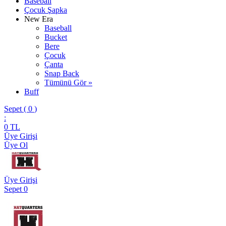
Baseball
Çocuk Şapka
New Era
Baseball
Bucket
Bere
Çocuk
Çanta
Snap Back
Tümünü Gör »
Buff
Sepet (
0
)
:
0
TL
Üye Girişi
Üye Ol
Üye Girişi
Sepet
0