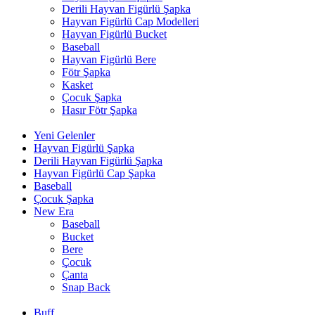
Derili Hayvan Figürlü Şapka
Hayvan Figürlü Cap Modelleri
Hayvan Figürlü Bucket
Baseball
Hayvan Figürlü Bere
Fötr Şapka
Kasket
Çocuk Şapka
Hasır Fötr Şapka
Yeni Gelenler
Hayvan Figürlü Şapka
Derili Hayvan Figürlü Şapka
Hayvan Figürlü Cap Şapka
Baseball
Çocuk Şapka
New Era
Baseball
Bucket
Bere
Çocuk
Çanta
Snap Back
Buff