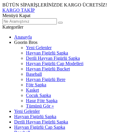
BÜTÜN SİPARİŞLERİNİZDE KARGO ÜCRETSİZ!
KARGO TAKİP
Menüyü Kapat
Kategoriler
Anasayfa
Goorin Bros
Yeni Gelenler
Hayvan Figürlü Şapka
Derili Hayvan Figürlü Şapka
Hayvan Figürlü Cap Modelleri
Hayvan Figürlü Bucket
Baseball
Hayvan Figürlü Bere
Fötr Şapka
Kasket
Çocuk Şapka
Hasır Fötr Şapka
Tümünü Gör »
Yeni Gelenler
Hayvan Figürlü Şapka
Derili Hayvan Figürlü Şapka
Hayvan Figürlü Cap Şapka