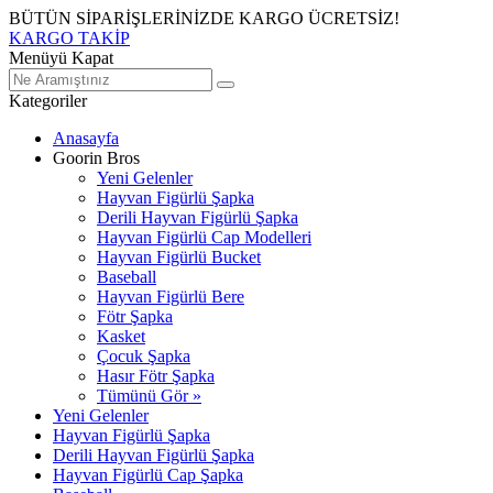
BÜTÜN SİPARİŞLERİNİZDE KARGO ÜCRETSİZ!
KARGO TAKİP
Menüyü Kapat
Kategoriler
Anasayfa
Goorin Bros
Yeni Gelenler
Hayvan Figürlü Şapka
Derili Hayvan Figürlü Şapka
Hayvan Figürlü Cap Modelleri
Hayvan Figürlü Bucket
Baseball
Hayvan Figürlü Bere
Fötr Şapka
Kasket
Çocuk Şapka
Hasır Fötr Şapka
Tümünü Gör »
Yeni Gelenler
Hayvan Figürlü Şapka
Derili Hayvan Figürlü Şapka
Hayvan Figürlü Cap Şapka