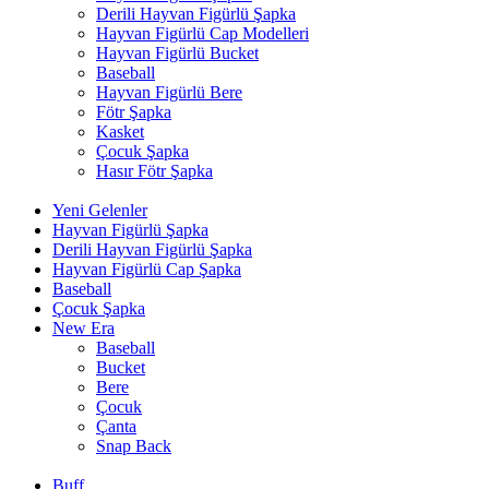
Derili Hayvan Figürlü Şapka
Hayvan Figürlü Cap Modelleri
Hayvan Figürlü Bucket
Baseball
Hayvan Figürlü Bere
Fötr Şapka
Kasket
Çocuk Şapka
Hasır Fötr Şapka
Yeni Gelenler
Hayvan Figürlü Şapka
Derili Hayvan Figürlü Şapka
Hayvan Figürlü Cap Şapka
Baseball
Çocuk Şapka
New Era
Baseball
Bucket
Bere
Çocuk
Çanta
Snap Back
Buff