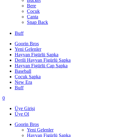
Bucket
Bere
Çocuk
Çanta
Snap Back
Buff
Goorin Bros
Yeni Gelenler
Hayvan Figürlü Şapka
Derili Hayvan Figürlü Şapka
Hayvan Figürlü Cap Şapka
Baseball
Çocuk Şapka
New Era
Buff
0
Üye Girişi
Üye Ol
Goorin Bros
Yeni Gelenler
Hayvan Figürlü Şapka