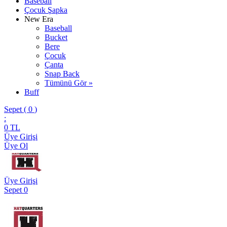
Baseball
Çocuk Şapka
New Era
Baseball
Bucket
Bere
Çocuk
Çanta
Snap Back
Tümünü Gör »
Buff
Sepet (
0
)
:
0
TL
Üye Girişi
Üye Ol
Üye Girişi
Sepet
0