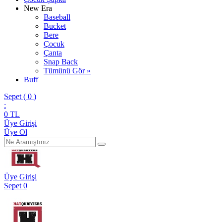
New Era
Baseball
Bucket
Bere
Çocuk
Çanta
Snap Back
Tümünü Gör »
Buff
Sepet (
0
)
:
0
TL
Üye Girişi
Üye Ol
Üye Girişi
Sepet
0