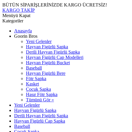
BÜTÜN SİPARİŞLERİNİZDE KARGO ÜCRETSİZ!
KARGO TAKİP
Menüyü Kapat
Kategoriler
Anasayfa
Goorin Bros
Yeni Gelenler
Hayvan Figürlü Şapka
Derili Hayvan Figürlü Şapka
Hayvan Figürlü Cap Modelleri
Hayvan Figürlü Bucket
Baseball
Hayvan Figürlü Bere
Fötr Şapka
Kasket
Çocuk Şapka
Hasır Fötr Şapka
Tümünü Gör »
Yeni Gelenler
Hayvan Figürlü Şapka
Derili Hayvan Figürlü Şapka
Hayvan Figürlü Cap Şapka
Baseball
Çocuk Şapka