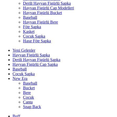
Derili Hayvan Figürlü Şapka
Hayvan Figürlü Cap Modelleri
Hayvan Figürlü Bucket
Baseball
Hayvan Figürlü Bere
Fötr Şapka
Kasket
Çocuk Şapka
Hasır Fötr Şapka
Yeni Gelenler
Hayvan Figürlü Şapka
Derili Hayvan Figürlü Şapka
Hayvan Figürlü Cap Şapka
Baseball
Çocuk Şapka
New Era
Baseball
Bucket
Bere
Çocuk
Çanta
Snap Back
Buff