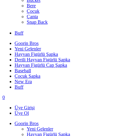
Bucket
Bere
Çocuk
Çanta
Snap Back
Buff
Goorin Bros
Yeni Gelenler
Hayvan Figürlü Şapka
Derili Hayvan Figürlü Şapka
Hayvan Figürlü Cap Şapka
Baseball
Çocuk Şapka
New Era
Buff
0
Üye Girişi
Üye Ol
Goorin Bros
Yeni Gelenler
Hayvan Figürlü Şapka