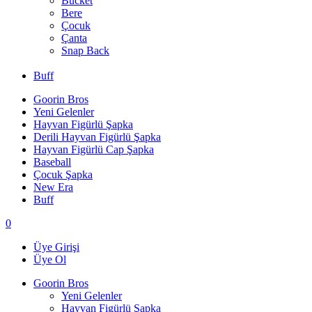
Bucket
Bere
Çocuk
Çanta
Snap Back
Buff
Goorin Bros
Yeni Gelenler
Hayvan Figürlü Şapka
Derili Hayvan Figürlü Şapka
Hayvan Figürlü Cap Şapka
Baseball
Çocuk Şapka
New Era
Buff
0
Üye Girişi
Üye Ol
Goorin Bros
Yeni Gelenler
Hayvan Figürlü Şapka