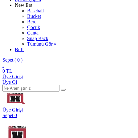
New Era
Baseball
Bucket
Bere
Çocuk
Çanta
Snap Back
Tümünü Gör »
Buff
Sepet (
0
)
:
0
TL
Üye Girişi
Üye Ol
Üye Girişi
Sepet
0