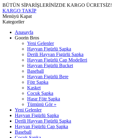
BÜTÜN SİPARİŞLERİNİZDE KARGO ÜCRETSİZ!
KARGO TAKİP
Menüyü Kapat
Kategoriler
Anasayfa
Goorin Bros
Yeni Gelenler
Hayvan Figürlü Şapka
Derili Hayvan Figürlü Şapka
Hayvan Figürlü Cap Modelleri
Hayvan Figürlü Bucket
Baseball
Hayvan Figürlü Bere
Fötr Şapka
Kasket
Çocuk Şapka
Hasır Fötr Şapka
Tümünü Gör »
Yeni Gelenler
Hayvan Figürlü Şapka
Derili Hayvan Figürlü Şapka
Hayvan Figürlü Cap Şapka
Baseball
Çocuk Şapka