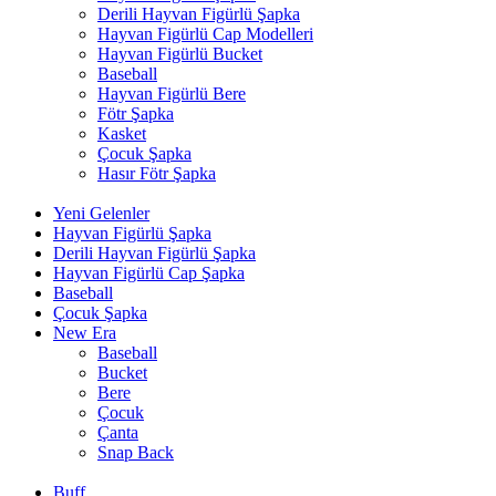
Derili Hayvan Figürlü Şapka
Hayvan Figürlü Cap Modelleri
Hayvan Figürlü Bucket
Baseball
Hayvan Figürlü Bere
Fötr Şapka
Kasket
Çocuk Şapka
Hasır Fötr Şapka
Yeni Gelenler
Hayvan Figürlü Şapka
Derili Hayvan Figürlü Şapka
Hayvan Figürlü Cap Şapka
Baseball
Çocuk Şapka
New Era
Baseball
Bucket
Bere
Çocuk
Çanta
Snap Back
Buff