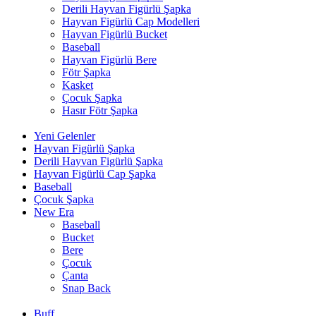
Derili Hayvan Figürlü Şapka
Hayvan Figürlü Cap Modelleri
Hayvan Figürlü Bucket
Baseball
Hayvan Figürlü Bere
Fötr Şapka
Kasket
Çocuk Şapka
Hasır Fötr Şapka
Yeni Gelenler
Hayvan Figürlü Şapka
Derili Hayvan Figürlü Şapka
Hayvan Figürlü Cap Şapka
Baseball
Çocuk Şapka
New Era
Baseball
Bucket
Bere
Çocuk
Çanta
Snap Back
Buff