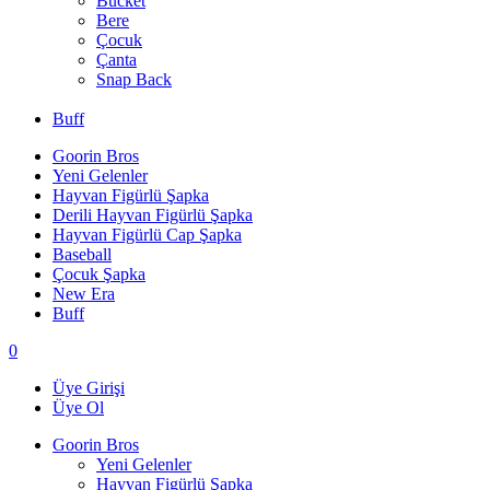
Bucket
Bere
Çocuk
Çanta
Snap Back
Buff
Goorin Bros
Yeni Gelenler
Hayvan Figürlü Şapka
Derili Hayvan Figürlü Şapka
Hayvan Figürlü Cap Şapka
Baseball
Çocuk Şapka
New Era
Buff
0
Üye Girişi
Üye Ol
Goorin Bros
Yeni Gelenler
Hayvan Figürlü Şapka