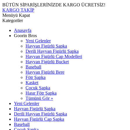
BÜTÜN SİPARİŞLERİNİZDE KARGO ÜCRETSİZ!
KARGO TAKİP
Menüyü Kapat
Kategoriler
Anasayfa
Goorin Bros
Yeni Gelenler
Hayvan Figürlü Şapka
Derili Hayvan Figürlü Şapka
Hayvan Figürlü Cap Modelleri
Hayvan Figürlü Bucket
Baseball
Hayvan Figürlü Bere
Fötr Şapka
Kasket
Çocuk Şapka
Hasır Fötr Şapka
Tümünü Gör »
Yeni Gelenler
Hayvan Figürlü Şapka
Derili Hayvan Figürlü Şapka
Hayvan Figürlü Cap Şapka
Baseball
Çocuk Şapka