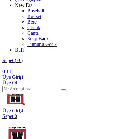
New Era
Baseball
Bucket
Bere
Çocuk
Çanta
Snap Back
Tümünü Gör »
Buff
Sepet (
0
)
:
0
TL
Üye Girişi
Üye Ol
Üye Girişi
Sepet
0