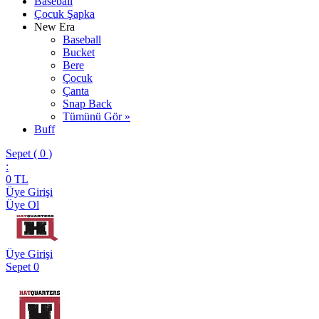
Baseball
Çocuk Şapka
New Era
Baseball
Bucket
Bere
Çocuk
Çanta
Snap Back
Tümünü Gör »
Buff
Sepet (
0
)
:
0
TL
Üye Girişi
Üye Ol
Üye Girişi
Sepet
0