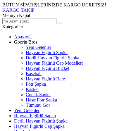
BÜTÜN SİPARİŞLERİNİZDE KARGO ÜCRETSİZ!
KARGO TAKİP
Menüyü Kapat
Kategoriler
Anasayfa
Goorin Bros
Yeni Gelenler
Hayvan Figürlü Şapka
Derili Hayvan Figürlü Şapka
Hayvan Figürlü Cap Modelleri
Hayvan Figürlü Bucket
Baseball
Hayvan Figürlü Bere
Fötr Şapka
Kasket
Çocuk Şapka
Hasır Fötr Şapka
Tümünü Gör »
Yeni Gelenler
Hayvan Figürlü Şapka
Derili Hayvan Figürlü Şapka
Hayvan Figürlü Cap Şapka