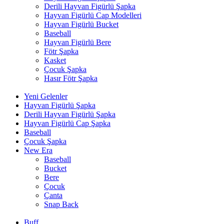
Derili Hayvan Figürlü Şapka
Hayvan Figürlü Cap Modelleri
Hayvan Figürlü Bucket
Baseball
Hayvan Figürlü Bere
Fötr Şapka
Kasket
Çocuk Şapka
Hasır Fötr Şapka
Yeni Gelenler
Hayvan Figürlü Şapka
Derili Hayvan Figürlü Şapka
Hayvan Figürlü Cap Şapka
Baseball
Çocuk Şapka
New Era
Baseball
Bucket
Bere
Çocuk
Çanta
Snap Back
Buff