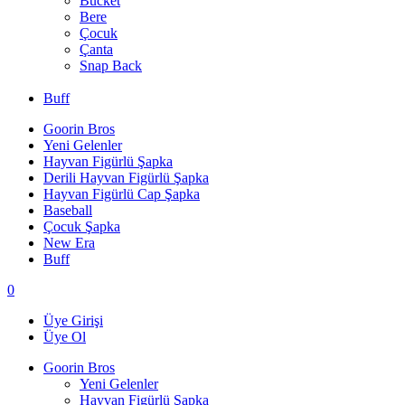
Bucket
Bere
Çocuk
Çanta
Snap Back
Buff
Goorin Bros
Yeni Gelenler
Hayvan Figürlü Şapka
Derili Hayvan Figürlü Şapka
Hayvan Figürlü Cap Şapka
Baseball
Çocuk Şapka
New Era
Buff
0
Üye Girişi
Üye Ol
Goorin Bros
Yeni Gelenler
Hayvan Figürlü Şapka