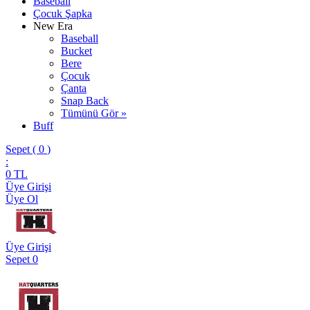
Baseball
Çocuk Şapka
New Era
Baseball
Bucket
Bere
Çocuk
Çanta
Snap Back
Tümünü Gör »
Buff
Sepet (
0
)
:
0
TL
Üye Girişi
Üye Ol
Üye Girişi
Sepet
0