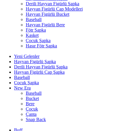
Derili Hayvan Figürlü Şapka
Hayvan Figürlü Cap Modelleri
Hayvan Figürlü Bucket
Baseball
Hayvan Figürlü Bere
Fötr Şapka
Kasket
Çocuk Şapka
Hasır Fötr Şapka
Yeni Gelenler
Hayvan Figürlü Şapka
Derili Hayvan Figürlü Şapka
Hayvan Figürlü Cap Şapka
Baseball
Çocuk Şapka
New Era
Baseball
Bucket
Bere
Çocuk
Çanta
Snap Back
Buff