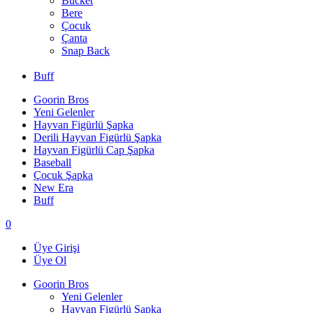
Bucket
Bere
Çocuk
Çanta
Snap Back
Buff
Goorin Bros
Yeni Gelenler
Hayvan Figürlü Şapka
Derili Hayvan Figürlü Şapka
Hayvan Figürlü Cap Şapka
Baseball
Çocuk Şapka
New Era
Buff
0
Üye Girişi
Üye Ol
Goorin Bros
Yeni Gelenler
Hayvan Figürlü Şapka