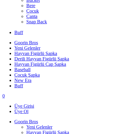
Bucket
Bere
Çocuk
Çanta
Snap Back
Buff
Goorin Bros
Yeni Gelenler
Hayvan Figürlü Şapka
Derili Hayvan Figürlü Şapka
Hayvan Figürlü Cap Şapka
Baseball
Çocuk Şapka
New Era
Buff
0
Üye Girişi
Üye Ol
Goorin Bros
Yeni Gelenler
Hayvan Figürlü Şapka