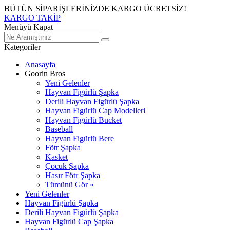
BÜTÜN SİPARİŞLERİNİZDE KARGO ÜCRETSİZ!
KARGO TAKİP
Menüyü Kapat
Kategoriler
Anasayfa
Goorin Bros
Yeni Gelenler
Hayvan Figürlü Şapka
Derili Hayvan Figürlü Şapka
Hayvan Figürlü Cap Modelleri
Hayvan Figürlü Bucket
Baseball
Hayvan Figürlü Bere
Fötr Şapka
Kasket
Çocuk Şapka
Hasır Fötr Şapka
Tümünü Gör »
Yeni Gelenler
Hayvan Figürlü Şapka
Derili Hayvan Figürlü Şapka
Hayvan Figürlü Cap Şapka