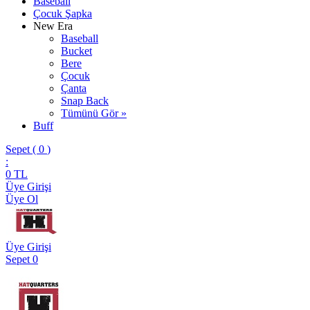
Baseball
Çocuk Şapka
New Era
Baseball
Bucket
Bere
Çocuk
Çanta
Snap Back
Tümünü Gör »
Buff
Sepet (
0
)
:
0
TL
Üye Girişi
Üye Ol
Üye Girişi
Sepet
0