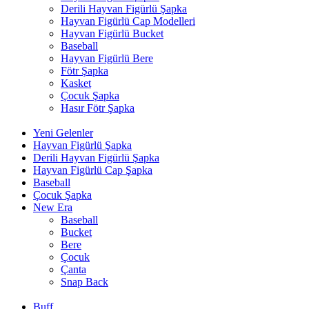
Derili Hayvan Figürlü Şapka
Hayvan Figürlü Cap Modelleri
Hayvan Figürlü Bucket
Baseball
Hayvan Figürlü Bere
Fötr Şapka
Kasket
Çocuk Şapka
Hasır Fötr Şapka
Yeni Gelenler
Hayvan Figürlü Şapka
Derili Hayvan Figürlü Şapka
Hayvan Figürlü Cap Şapka
Baseball
Çocuk Şapka
New Era
Baseball
Bucket
Bere
Çocuk
Çanta
Snap Back
Buff