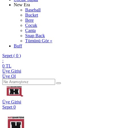
New Era
Baseball
Bucket
Bere
Çocuk
Çanta
Snap Back
Tümünü Gör »
Buff
Sepet (
0
)
:
0
TL
Üye Girişi
Üye Ol
Üye Girişi
Sepet
0