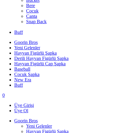
Bucket
Bere
Çocuk
Çanta
Snap Back
Buff
Goorin Bros
Yeni Gelenler
Hayvan Figürlü Şapka
Derili Hayvan Figürlü Şapka
Hayvan Figürlü Cap Şapka
Baseball
Çocuk Şapka
New Era
Buff
0
Üye Girişi
Üye Ol
Goorin Bros
Yeni Gelenler
Hayvan Figürlü Şapka