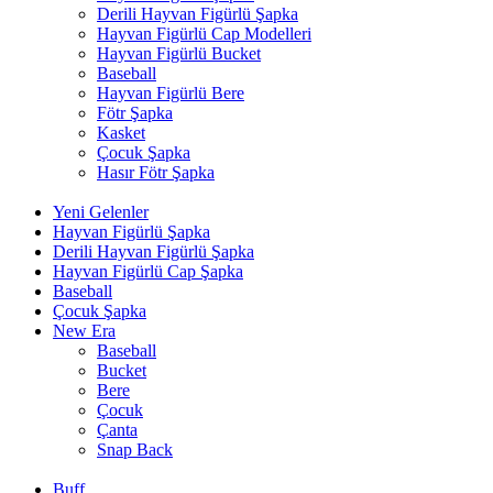
Derili Hayvan Figürlü Şapka
Hayvan Figürlü Cap Modelleri
Hayvan Figürlü Bucket
Baseball
Hayvan Figürlü Bere
Fötr Şapka
Kasket
Çocuk Şapka
Hasır Fötr Şapka
Yeni Gelenler
Hayvan Figürlü Şapka
Derili Hayvan Figürlü Şapka
Hayvan Figürlü Cap Şapka
Baseball
Çocuk Şapka
New Era
Baseball
Bucket
Bere
Çocuk
Çanta
Snap Back
Buff