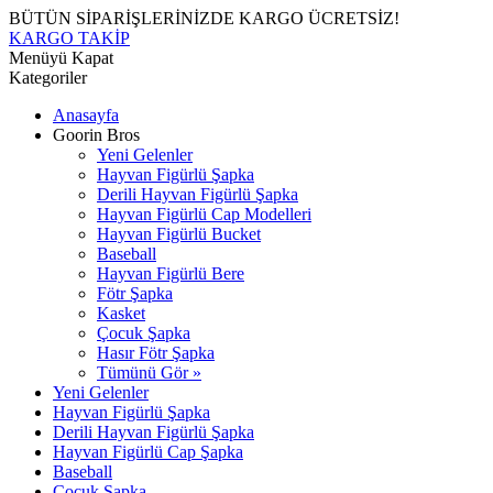
BÜTÜN SİPARİŞLERİNİZDE KARGO ÜCRETSİZ!
KARGO TAKİP
Menüyü Kapat
Kategoriler
Anasayfa
Goorin Bros
Yeni Gelenler
Hayvan Figürlü Şapka
Derili Hayvan Figürlü Şapka
Hayvan Figürlü Cap Modelleri
Hayvan Figürlü Bucket
Baseball
Hayvan Figürlü Bere
Fötr Şapka
Kasket
Çocuk Şapka
Hasır Fötr Şapka
Tümünü Gör »
Yeni Gelenler
Hayvan Figürlü Şapka
Derili Hayvan Figürlü Şapka
Hayvan Figürlü Cap Şapka
Baseball
Çocuk Şapka