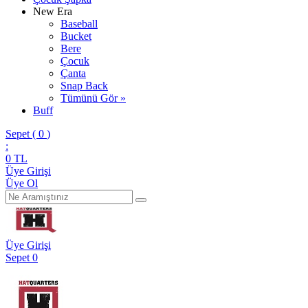
New Era
Baseball
Bucket
Bere
Çocuk
Çanta
Snap Back
Tümünü Gör »
Buff
Sepet (
0
)
:
0
TL
Üye Girişi
Üye Ol
Üye Girişi
Sepet
0