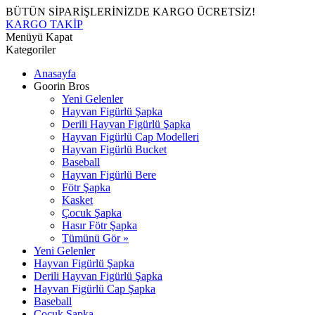
BÜTÜN SİPARİŞLERİNİZDE KARGO ÜCRETSİZ!
KARGO TAKİP
Menüyü Kapat
Kategoriler
Anasayfa
Goorin Bros
Yeni Gelenler
Hayvan Figürlü Şapka
Derili Hayvan Figürlü Şapka
Hayvan Figürlü Cap Modelleri
Hayvan Figürlü Bucket
Baseball
Hayvan Figürlü Bere
Fötr Şapka
Kasket
Çocuk Şapka
Hasır Fötr Şapka
Tümünü Gör »
Yeni Gelenler
Hayvan Figürlü Şapka
Derili Hayvan Figürlü Şapka
Hayvan Figürlü Cap Şapka
Baseball
Çocuk Şapka