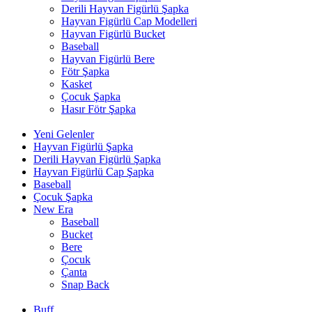
Derili Hayvan Figürlü Şapka
Hayvan Figürlü Cap Modelleri
Hayvan Figürlü Bucket
Baseball
Hayvan Figürlü Bere
Fötr Şapka
Kasket
Çocuk Şapka
Hasır Fötr Şapka
Yeni Gelenler
Hayvan Figürlü Şapka
Derili Hayvan Figürlü Şapka
Hayvan Figürlü Cap Şapka
Baseball
Çocuk Şapka
New Era
Baseball
Bucket
Bere
Çocuk
Çanta
Snap Back
Buff