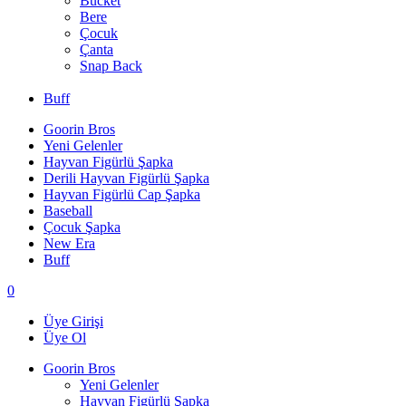
Bucket
Bere
Çocuk
Çanta
Snap Back
Buff
Goorin Bros
Yeni Gelenler
Hayvan Figürlü Şapka
Derili Hayvan Figürlü Şapka
Hayvan Figürlü Cap Şapka
Baseball
Çocuk Şapka
New Era
Buff
0
Üye Girişi
Üye Ol
Goorin Bros
Yeni Gelenler
Hayvan Figürlü Şapka