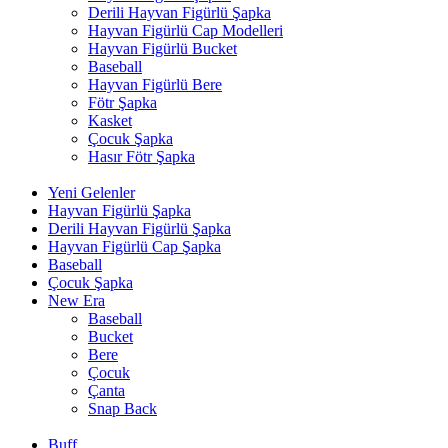
Derili Hayvan Figürlü Şapka
Hayvan Figürlü Cap Modelleri
Hayvan Figürlü Bucket
Baseball
Hayvan Figürlü Bere
Fötr Şapka
Kasket
Çocuk Şapka
Hasır Fötr Şapka
Yeni Gelenler
Hayvan Figürlü Şapka
Derili Hayvan Figürlü Şapka
Hayvan Figürlü Cap Şapka
Baseball
Çocuk Şapka
New Era
Baseball
Bucket
Bere
Çocuk
Çanta
Snap Back
Buff