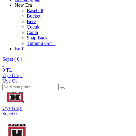
New Era
Baseball
Bucket
Bere
Çocuk
Çanta
Snap Back
Tümünü Gör »
Buff
Sepet (
0
)
:
0
TL
Üye Girişi
Üye Ol
Üye Girişi
Sepet
0