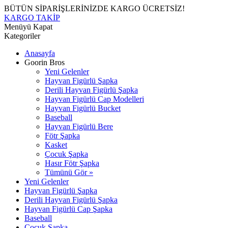
BÜTÜN SİPARİŞLERİNİZDE KARGO ÜCRETSİZ!
KARGO TAKİP
Menüyü Kapat
Kategoriler
Anasayfa
Goorin Bros
Yeni Gelenler
Hayvan Figürlü Şapka
Derili Hayvan Figürlü Şapka
Hayvan Figürlü Cap Modelleri
Hayvan Figürlü Bucket
Baseball
Hayvan Figürlü Bere
Fötr Şapka
Kasket
Çocuk Şapka
Hasır Fötr Şapka
Tümünü Gör »
Yeni Gelenler
Hayvan Figürlü Şapka
Derili Hayvan Figürlü Şapka
Hayvan Figürlü Cap Şapka
Baseball
Çocuk Şapka