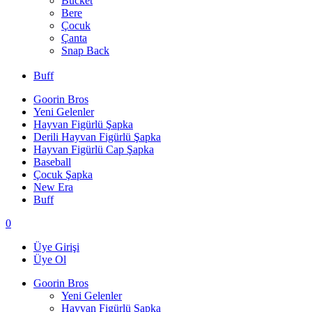
Bucket
Bere
Çocuk
Çanta
Snap Back
Buff
Goorin Bros
Yeni Gelenler
Hayvan Figürlü Şapka
Derili Hayvan Figürlü Şapka
Hayvan Figürlü Cap Şapka
Baseball
Çocuk Şapka
New Era
Buff
0
Üye Girişi
Üye Ol
Goorin Bros
Yeni Gelenler
Hayvan Figürlü Şapka