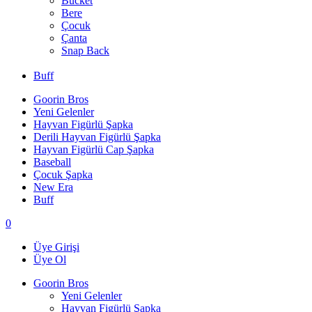
Bucket
Bere
Çocuk
Çanta
Snap Back
Buff
Goorin Bros
Yeni Gelenler
Hayvan Figürlü Şapka
Derili Hayvan Figürlü Şapka
Hayvan Figürlü Cap Şapka
Baseball
Çocuk Şapka
New Era
Buff
0
Üye Girişi
Üye Ol
Goorin Bros
Yeni Gelenler
Hayvan Figürlü Şapka