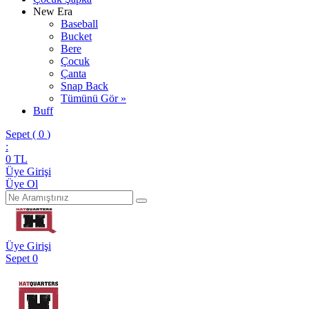
New Era
Baseball
Bucket
Bere
Çocuk
Çanta
Snap Back
Tümünü Gör »
Buff
Sepet (
0
)
:
0
TL
Üye Girişi
Üye Ol
Üye Girişi
Sepet
0