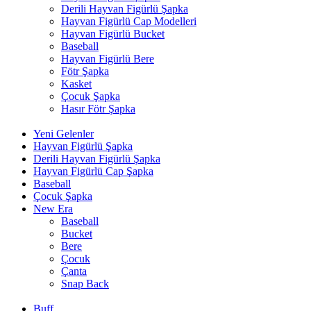
Derili Hayvan Figürlü Şapka
Hayvan Figürlü Cap Modelleri
Hayvan Figürlü Bucket
Baseball
Hayvan Figürlü Bere
Fötr Şapka
Kasket
Çocuk Şapka
Hasır Fötr Şapka
Yeni Gelenler
Hayvan Figürlü Şapka
Derili Hayvan Figürlü Şapka
Hayvan Figürlü Cap Şapka
Baseball
Çocuk Şapka
New Era
Baseball
Bucket
Bere
Çocuk
Çanta
Snap Back
Buff