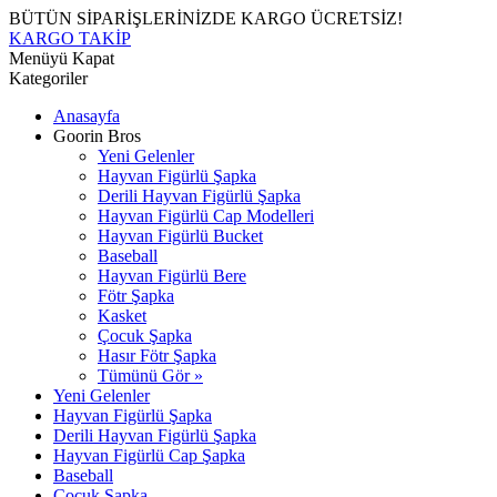
BÜTÜN SİPARİŞLERİNİZDE KARGO ÜCRETSİZ!
KARGO TAKİP
Menüyü Kapat
Kategoriler
Anasayfa
Goorin Bros
Yeni Gelenler
Hayvan Figürlü Şapka
Derili Hayvan Figürlü Şapka
Hayvan Figürlü Cap Modelleri
Hayvan Figürlü Bucket
Baseball
Hayvan Figürlü Bere
Fötr Şapka
Kasket
Çocuk Şapka
Hasır Fötr Şapka
Tümünü Gör »
Yeni Gelenler
Hayvan Figürlü Şapka
Derili Hayvan Figürlü Şapka
Hayvan Figürlü Cap Şapka
Baseball
Çocuk Şapka