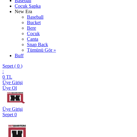
Baseball
Çocuk Şapka
New Era
Baseball
Bucket
Bere
Çocuk
Çanta
Snap Back
Tümünü Gör »
Buff
Sepet (
0
)
:
0
TL
Üye Girişi
Üye Ol
Üye Girişi
Sepet
0