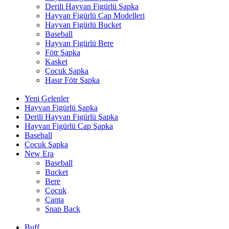
Derili Hayvan Figürlü Şapka
Hayvan Figürlü Cap Modelleri
Hayvan Figürlü Bucket
Baseball
Hayvan Figürlü Bere
Fötr Şapka
Kasket
Çocuk Şapka
Hasır Fötr Şapka
Yeni Gelenler
Hayvan Figürlü Şapka
Derili Hayvan Figürlü Şapka
Hayvan Figürlü Cap Şapka
Baseball
Çocuk Şapka
New Era
Baseball
Bucket
Bere
Çocuk
Çanta
Snap Back
Buff