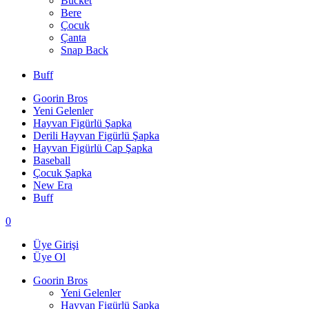
Bucket
Bere
Çocuk
Çanta
Snap Back
Buff
Goorin Bros
Yeni Gelenler
Hayvan Figürlü Şapka
Derili Hayvan Figürlü Şapka
Hayvan Figürlü Cap Şapka
Baseball
Çocuk Şapka
New Era
Buff
0
Üye Girişi
Üye Ol
Goorin Bros
Yeni Gelenler
Hayvan Figürlü Şapka