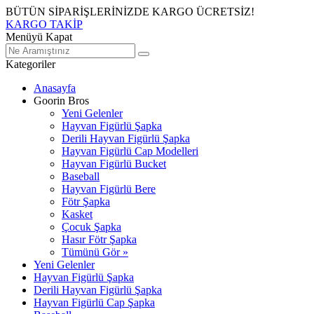
BÜTÜN SİPARİŞLERİNİZDE KARGO ÜCRETSİZ!
KARGO TAKİP
Menüyü Kapat
Kategoriler
Anasayfa
Goorin Bros
Yeni Gelenler
Hayvan Figürlü Şapka
Derili Hayvan Figürlü Şapka
Hayvan Figürlü Cap Modelleri
Hayvan Figürlü Bucket
Baseball
Hayvan Figürlü Bere
Fötr Şapka
Kasket
Çocuk Şapka
Hasır Fötr Şapka
Tümünü Gör »
Yeni Gelenler
Hayvan Figürlü Şapka
Derili Hayvan Figürlü Şapka
Hayvan Figürlü Cap Şapka