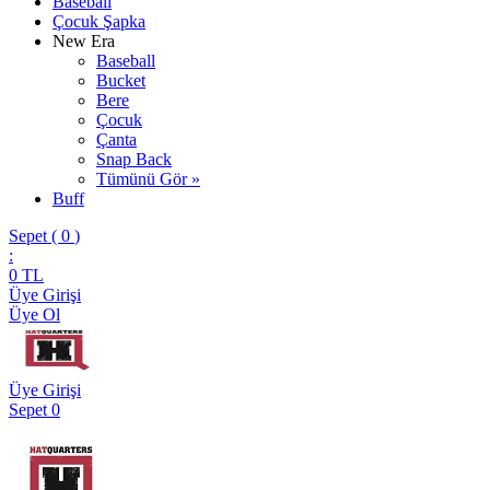
Baseball
Çocuk Şapka
New Era
Baseball
Bucket
Bere
Çocuk
Çanta
Snap Back
Tümünü Gör »
Buff
Sepet (
0
)
:
0
TL
Üye Girişi
Üye Ol
Üye Girişi
Sepet
0