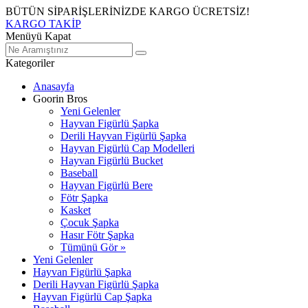
BÜTÜN SİPARİŞLERİNİZDE KARGO ÜCRETSİZ!
KARGO TAKİP
Menüyü Kapat
Kategoriler
Anasayfa
Goorin Bros
Yeni Gelenler
Hayvan Figürlü Şapka
Derili Hayvan Figürlü Şapka
Hayvan Figürlü Cap Modelleri
Hayvan Figürlü Bucket
Baseball
Hayvan Figürlü Bere
Fötr Şapka
Kasket
Çocuk Şapka
Hasır Fötr Şapka
Tümünü Gör »
Yeni Gelenler
Hayvan Figürlü Şapka
Derili Hayvan Figürlü Şapka
Hayvan Figürlü Cap Şapka