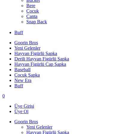
Bucket
Bere
Çocuk
Çanta
Snap Back
Buff
Goorin Bros
Yeni Gelenler
Hayvan Figürlü Şapka
Derili Hayvan Figürlü Şapka
Hayvan Figürlü Cap Şapka
Baseball
Çocuk Şapka
New Era
Buff
0
Üye Girişi
Üye Ol
Goorin Bros
Yeni Gelenler
Hayvan Figürlü Şapka