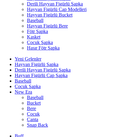
Derili Hayvan Figürlü Şapka
Hayvan Figürlü Cap Modelleri
Hayvan Figürlü Bucket
Baseball
Hayvan Figürlü Bere
Fötr Şapka
Kasket
Çocuk Şapka
Hasır Fötr Şapka
Yeni Gelenler
Hayvan Figürlü Şapka
Derili Hayvan Figürlü Şapka
Hayvan Figürlü Cap Şapka
Baseball
Çocuk Şapka
New Era
Baseball
Bucket
Bere
Çocuk
Çanta
Snap Back
Buff