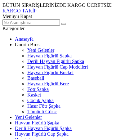
BÜTÜN SİPARİŞLERİNİZDE KARGO ÜCRETSİZ!
KARGO TAKİP
Menüyü Kapat
Kategoriler
Anasayfa
Goorin Bros
Yeni Gelenler
Hayvan Figürlü Şapka
Derili Hayvan Figürlü Şapka
Hayvan Figürlü Cap Modelleri
Hayvan Figürlü Bucket
Baseball
Hayvan Figürlü Bere
Fötr Şapka
Kasket
Çocuk Şapka
Hasır Fötr Şapka
Tümünü Gör »
Yeni Gelenler
Hayvan Figürlü Şapka
Derili Hayvan Figürlü Şapka
Hayvan Figürlü Cap Şapka