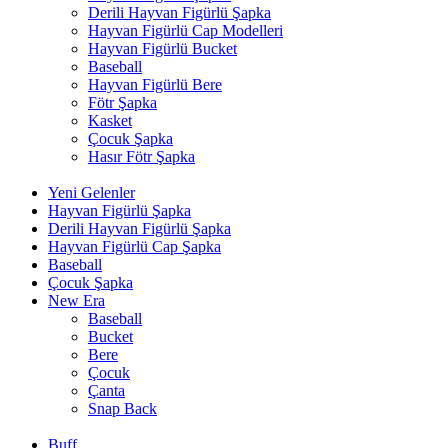
Derili Hayvan Figürlü Şapka
Hayvan Figürlü Cap Modelleri
Hayvan Figürlü Bucket
Baseball
Hayvan Figürlü Bere
Fötr Şapka
Kasket
Çocuk Şapka
Hasır Fötr Şapka
Yeni Gelenler
Hayvan Figürlü Şapka
Derili Hayvan Figürlü Şapka
Hayvan Figürlü Cap Şapka
Baseball
Çocuk Şapka
New Era
Baseball
Bucket
Bere
Çocuk
Çanta
Snap Back
Buff