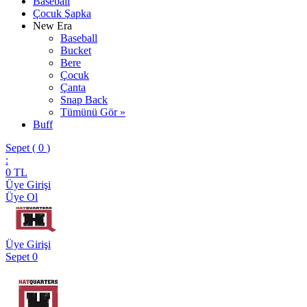
Baseball
Çocuk Şapka
New Era
Baseball
Bucket
Bere
Çocuk
Çanta
Snap Back
Tümünü Gör »
Buff
Sepet (
0
)
:
0
TL
Üye Girişi
Üye Ol
Üye Girişi
Sepet
0