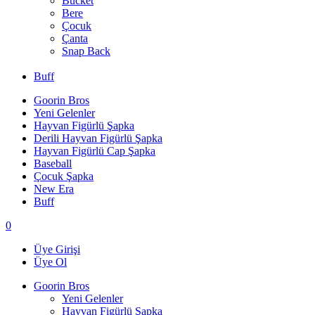
Bucket
Bere
Çocuk
Çanta
Snap Back
Buff
Goorin Bros
Yeni Gelenler
Hayvan Figürlü Şapka
Derili Hayvan Figürlü Şapka
Hayvan Figürlü Cap Şapka
Baseball
Çocuk Şapka
New Era
Buff
0
Üye Girişi
Üye Ol
Goorin Bros
Yeni Gelenler
Hayvan Figürlü Şapka