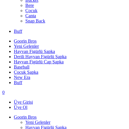
Bucket
Bere
Çocuk
Çanta
Snap Back
Buff
Goorin Bros
Yeni Gelenler
Hayvan Figürlü Şapka
Derili Hayvan Figürlü Şapka
Hayvan Figürlü Cap Şapka
Baseball
Çocuk Şapka
New Era
Buff
0
Üye Girişi
Üye Ol
Goorin Bros
Yeni Gelenler
Hayvan Figürlü Şapka