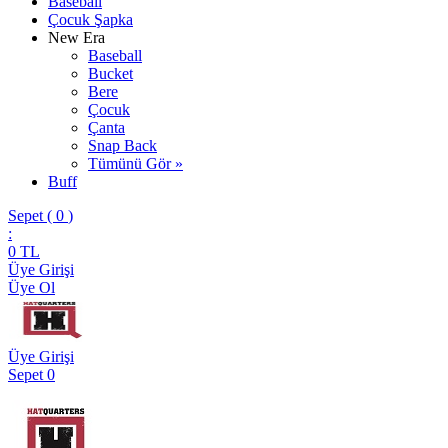
Baseball
Çocuk Şapka
New Era
Baseball
Bucket
Bere
Çocuk
Çanta
Snap Back
Tümünü Gör »
Buff
Sepet (
0
)
:
0
TL
Üye Girişi
Üye Ol
Üye Girişi
Sepet
0