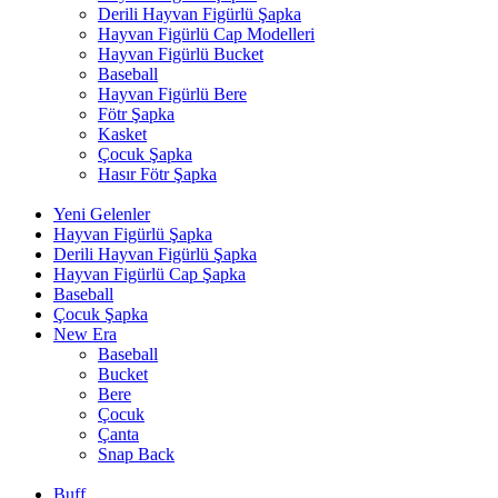
Derili Hayvan Figürlü Şapka
Hayvan Figürlü Cap Modelleri
Hayvan Figürlü Bucket
Baseball
Hayvan Figürlü Bere
Fötr Şapka
Kasket
Çocuk Şapka
Hasır Fötr Şapka
Yeni Gelenler
Hayvan Figürlü Şapka
Derili Hayvan Figürlü Şapka
Hayvan Figürlü Cap Şapka
Baseball
Çocuk Şapka
New Era
Baseball
Bucket
Bere
Çocuk
Çanta
Snap Back
Buff