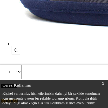
X
Çerez Kullanımı
Sepete Ekle
Kişisel verileriniz, hizmetlerimizin daha iyi bir şekilde sunulması
için mevzuata uygun bir şekilde toplanıp işlenir. Konuyla ilgili
Hemen Al
detaylı bilgi almak için Gizlilik Politikamızı inceleyebilirsiniz.