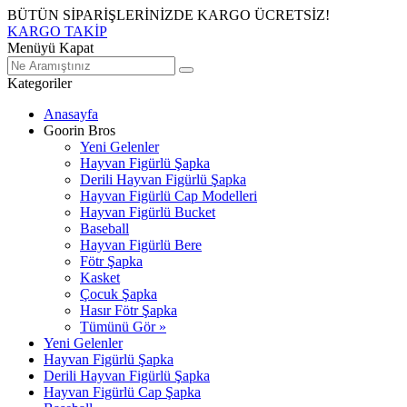
BÜTÜN SİPARİŞLERİNİZDE KARGO ÜCRETSİZ!
KARGO TAKİP
Menüyü Kapat
Kategoriler
Anasayfa
Goorin Bros
Yeni Gelenler
Hayvan Figürlü Şapka
Derili Hayvan Figürlü Şapka
Hayvan Figürlü Cap Modelleri
Hayvan Figürlü Bucket
Baseball
Hayvan Figürlü Bere
Fötr Şapka
Kasket
Çocuk Şapka
Hasır Fötr Şapka
Tümünü Gör »
Yeni Gelenler
Hayvan Figürlü Şapka
Derili Hayvan Figürlü Şapka
Hayvan Figürlü Cap Şapka