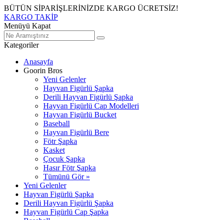
BÜTÜN SİPARİŞLERİNİZDE KARGO ÜCRETSİZ!
KARGO TAKİP
Menüyü Kapat
Kategoriler
Anasayfa
Goorin Bros
Yeni Gelenler
Hayvan Figürlü Şapka
Derili Hayvan Figürlü Şapka
Hayvan Figürlü Cap Modelleri
Hayvan Figürlü Bucket
Baseball
Hayvan Figürlü Bere
Fötr Şapka
Kasket
Çocuk Şapka
Hasır Fötr Şapka
Tümünü Gör »
Yeni Gelenler
Hayvan Figürlü Şapka
Derili Hayvan Figürlü Şapka
Hayvan Figürlü Cap Şapka