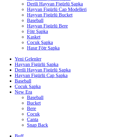
Derili Hayvan Figürlü Şapka
Hayvan Figürlü Cap Modelleri
Hayvan Figürlü Bucket
Baseball
Hayvan Figürlü Bere
Fötr Şapka
Kasket
Çocuk Şapka
Hasır Fötr Şapka
Yeni Gelenler
Hayvan Figürlü Şapka
Derili Hayvan Figürlü Şapka
Hayvan Figürlü Cap Şapka
Baseball
Çocuk Şapka
New Era
Baseball
Bucket
Bere
Çocuk
Çanta
Snap Back
Buff