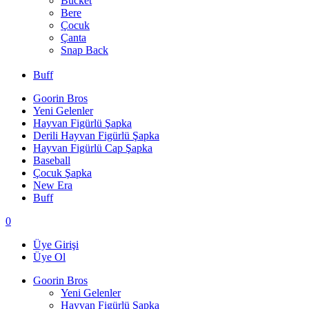
Bucket
Bere
Çocuk
Çanta
Snap Back
Buff
Goorin Bros
Yeni Gelenler
Hayvan Figürlü Şapka
Derili Hayvan Figürlü Şapka
Hayvan Figürlü Cap Şapka
Baseball
Çocuk Şapka
New Era
Buff
0
Üye Girişi
Üye Ol
Goorin Bros
Yeni Gelenler
Hayvan Figürlü Şapka