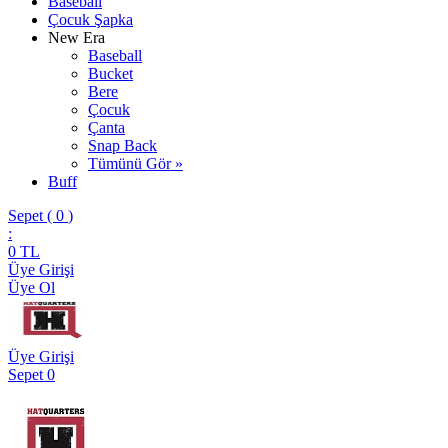
Baseball
Çocuk Şapka
New Era
Baseball
Bucket
Bere
Çocuk
Çanta
Snap Back
Tümünü Gör »
Buff
Sepet (
0
)
:
0
TL
Üye Girişi
Üye Ol
Üye Girişi
Sepet
0