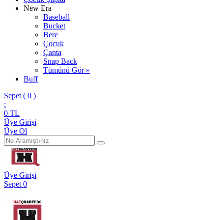
New Era
Baseball
Bucket
Bere
Çocuk
Çanta
Snap Back
Tümünü Gör »
Buff
Sepet (
0
)
:
0
TL
Üye Girişi
Üye Ol
Üye Girişi
Sepet
0