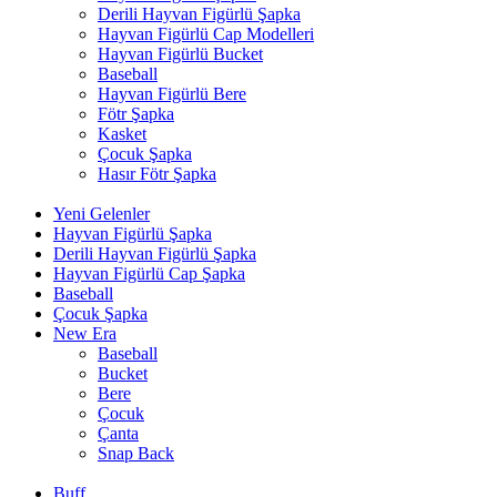
Derili Hayvan Figürlü Şapka
Hayvan Figürlü Cap Modelleri
Hayvan Figürlü Bucket
Baseball
Hayvan Figürlü Bere
Fötr Şapka
Kasket
Çocuk Şapka
Hasır Fötr Şapka
Yeni Gelenler
Hayvan Figürlü Şapka
Derili Hayvan Figürlü Şapka
Hayvan Figürlü Cap Şapka
Baseball
Çocuk Şapka
New Era
Baseball
Bucket
Bere
Çocuk
Çanta
Snap Back
Buff