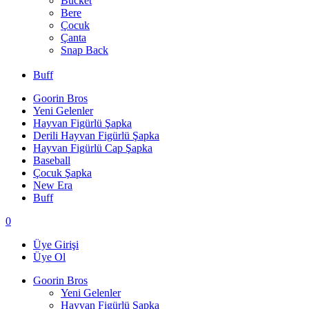
Bucket
Bere
Çocuk
Çanta
Snap Back
Buff
Goorin Bros
Yeni Gelenler
Hayvan Figürlü Şapka
Derili Hayvan Figürlü Şapka
Hayvan Figürlü Cap Şapka
Baseball
Çocuk Şapka
New Era
Buff
0
Üye Girişi
Üye Ol
Goorin Bros
Yeni Gelenler
Hayvan Figürlü Şapka