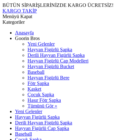
BÜTÜN SİPARİŞLERİNİZDE KARGO ÜCRETSİZ!
KARGO TAKİP
Menüyü Kapat
Kategoriler
Anasayfa
Goorin Bros
Yeni Gelenler
Hayvan Figürlü Şapka
Derili Hayvan Figürlü Şapka
Hayvan Figürlü Cap Modelleri
Hayvan Figürlü Bucket
Baseball
Hayvan Figürlü Bere
Fötr Şapka
Kasket
Çocuk Şapka
Hasır Fötr Şapka
Tümünü Gör »
Yeni Gelenler
Hayvan Figürlü Şapka
Derili Hayvan Figürlü Şapka
Hayvan Figürlü Cap Şapka
Baseball
Çocuk Şapka