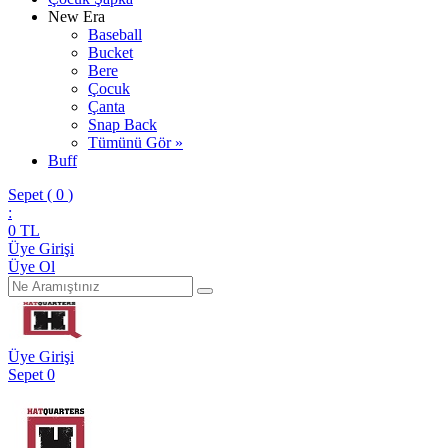
New Era
Baseball
Bucket
Bere
Çocuk
Çanta
Snap Back
Tümünü Gör »
Buff
Sepet (
0
)
:
0
TL
Üye Girişi
Üye Ol
Üye Girişi
Sepet
0