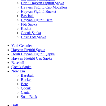
Derili Hayvan Figürlü Şapka
Hayvan Figürlü Cap Modelleri
Hayvan Figürlü Bucket
Baseball
Hayvan Figürlü Bere
Fötr Şapka
Kasket
Çocuk Şapka
Hasır Fötr Şapka
Yeni Gelenler
Hayvan Figürlü Şapka
Derili Hayvan Figürlü Şapka
Hayvan Figürlü Cap Şapka
Baseball
Çocuk Şapka
New Era
Baseball
Bucket
Bere
Çocuk
Çanta
Snap Back
Buff