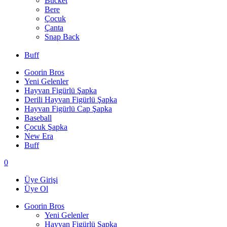
Bucket
Bere
Çocuk
Çanta
Snap Back
Buff
Goorin Bros
Yeni Gelenler
Hayvan Figürlü Şapka
Derili Hayvan Figürlü Şapka
Hayvan Figürlü Cap Şapka
Baseball
Çocuk Şapka
New Era
Buff
0
Üye Girişi
Üye Ol
Goorin Bros
Yeni Gelenler
Hayvan Figürlü Şapka