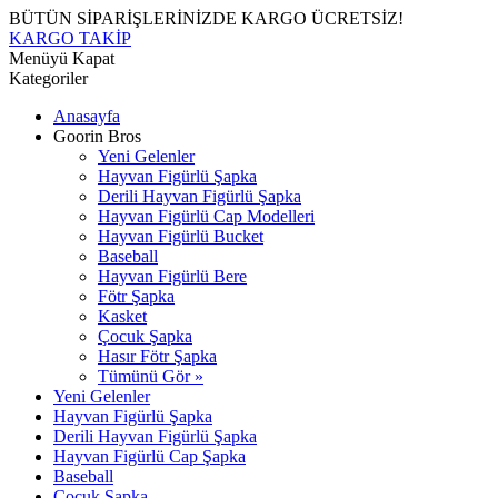
BÜTÜN SİPARİŞLERİNİZDE KARGO ÜCRETSİZ!
KARGO TAKİP
Menüyü Kapat
Kategoriler
Anasayfa
Goorin Bros
Yeni Gelenler
Hayvan Figürlü Şapka
Derili Hayvan Figürlü Şapka
Hayvan Figürlü Cap Modelleri
Hayvan Figürlü Bucket
Baseball
Hayvan Figürlü Bere
Fötr Şapka
Kasket
Çocuk Şapka
Hasır Fötr Şapka
Tümünü Gör »
Yeni Gelenler
Hayvan Figürlü Şapka
Derili Hayvan Figürlü Şapka
Hayvan Figürlü Cap Şapka
Baseball
Çocuk Şapka