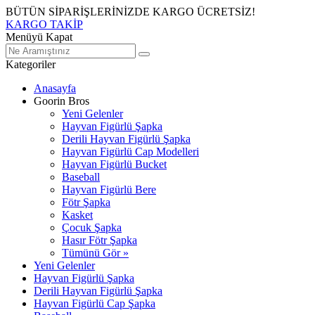
BÜTÜN SİPARİŞLERİNİZDE KARGO ÜCRETSİZ!
KARGO TAKİP
Menüyü Kapat
Kategoriler
Anasayfa
Goorin Bros
Yeni Gelenler
Hayvan Figürlü Şapka
Derili Hayvan Figürlü Şapka
Hayvan Figürlü Cap Modelleri
Hayvan Figürlü Bucket
Baseball
Hayvan Figürlü Bere
Fötr Şapka
Kasket
Çocuk Şapka
Hasır Fötr Şapka
Tümünü Gör »
Yeni Gelenler
Hayvan Figürlü Şapka
Derili Hayvan Figürlü Şapka
Hayvan Figürlü Cap Şapka