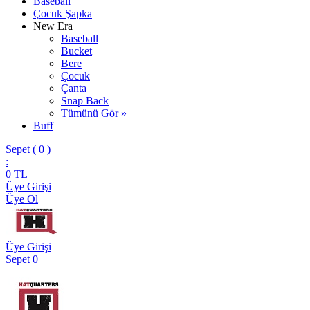
Baseball
Çocuk Şapka
New Era
Baseball
Bucket
Bere
Çocuk
Çanta
Snap Back
Tümünü Gör »
Buff
Sepet (
0
)
:
0
TL
Üye Girişi
Üye Ol
Üye Girişi
Sepet
0