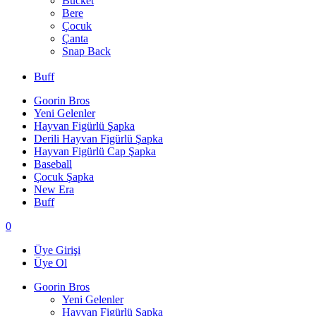
Bucket
Bere
Çocuk
Çanta
Snap Back
Buff
Goorin Bros
Yeni Gelenler
Hayvan Figürlü Şapka
Derili Hayvan Figürlü Şapka
Hayvan Figürlü Cap Şapka
Baseball
Çocuk Şapka
New Era
Buff
0
Üye Girişi
Üye Ol
Goorin Bros
Yeni Gelenler
Hayvan Figürlü Şapka