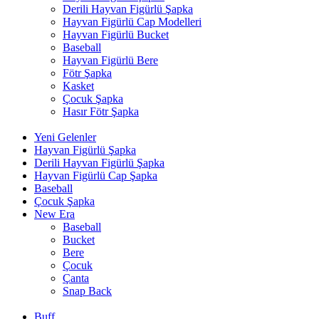
Derili Hayvan Figürlü Şapka
Hayvan Figürlü Cap Modelleri
Hayvan Figürlü Bucket
Baseball
Hayvan Figürlü Bere
Fötr Şapka
Kasket
Çocuk Şapka
Hasır Fötr Şapka
Yeni Gelenler
Hayvan Figürlü Şapka
Derili Hayvan Figürlü Şapka
Hayvan Figürlü Cap Şapka
Baseball
Çocuk Şapka
New Era
Baseball
Bucket
Bere
Çocuk
Çanta
Snap Back
Buff