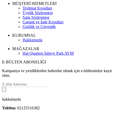
MÜŞTERİ HİZMETLERİ
Teslimat Koşulları
Üyelik Sözleşmesi
Satış Sözleşmesi
Garanti ve İade Koşulları
Gizlilik ve Güvenlik
KURUMSAL
Hakkımızda
MAĞAZALAR
Hat Quarters İstinye Park AVM
E-BÜLTEN ABONELİĞİ
Kampanya ve yeniliklerden haberdar olmak için e-bültenimize kayıt
olun.
hakkımızda
Telefon:
02125516382