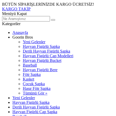
BÜTÜN SİPARİŞLERİNİZDE KARGO ÜCRETSİZ!
KARGO TAKİP
Menüyü Kapat
Kategoriler
Anasayfa
Goorin Bros
Yeni Gelenler
Hayvan Figürlü Şapka
Derili Hayvan Figürlü Şapka
Hayvan Figürlü Cap Modelleri
Hayvan Figürlü Bucket
Baseball
Hayvan Figürlü Bere
Fötr Şapka
Kasket
Çocuk Şapka
Hasır Fötr Şapka
Tümünü Gör »
Yeni Gelenler
Hayvan Figürlü Şapka
Derili Hayvan Figürlü Şapka
Hayvan Figürlü Cap Şapka