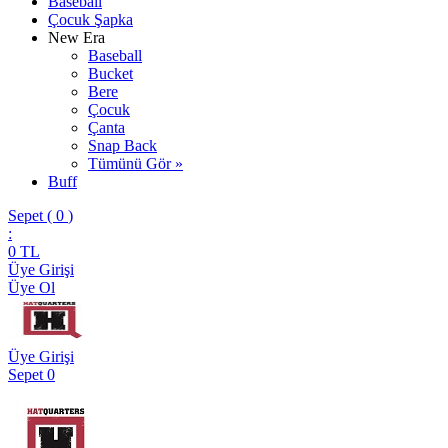
Baseball
Çocuk Şapka
New Era
Baseball
Bucket
Bere
Çocuk
Çanta
Snap Back
Tümünü Gör »
Buff
Sepet (
0
)
:
0
TL
Üye Girişi
Üye Ol
Üye Girişi
Sepet
0