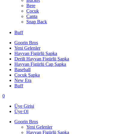
Bucket
Bere
Çocuk
Çanta
Snap Back
Buff
Goorin Bros
Yeni Gelenler
Hayvan Figürlü Şapka
Derili Hayvan Figürlü Şapka
Hayvan Figürlü Cap Şapka
Baseball
Çocuk Şapka
New Era
Buff
0
Üye Girişi
Üye Ol
Goorin Bros
Yeni Gelenler
Hayvan Figürlü Şapka