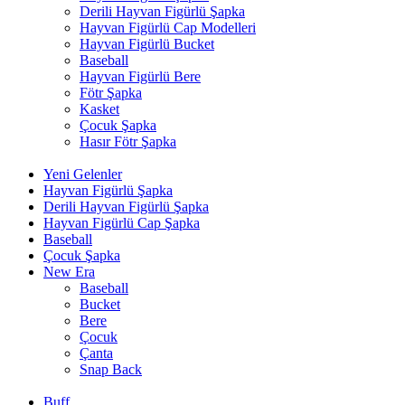
Derili Hayvan Figürlü Şapka
Hayvan Figürlü Cap Modelleri
Hayvan Figürlü Bucket
Baseball
Hayvan Figürlü Bere
Fötr Şapka
Kasket
Çocuk Şapka
Hasır Fötr Şapka
Yeni Gelenler
Hayvan Figürlü Şapka
Derili Hayvan Figürlü Şapka
Hayvan Figürlü Cap Şapka
Baseball
Çocuk Şapka
New Era
Baseball
Bucket
Bere
Çocuk
Çanta
Snap Back
Buff