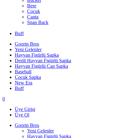
Bucket
Bere
Çocuk
Çanta
Snap Back
Buff
Goorin Bros
Yeni Gelenler
Hayvan Figürlü Şapka
Derili Hayvan Figürlü Şapka
Hayvan Figürlü Cap Şapka
Baseball
Çocuk Şapka
New Era
Buff
0
Üye Girişi
Üye Ol
Goorin Bros
Yeni Gelenler
Hayvan Figürlü Şapka