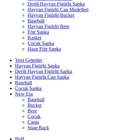
Derili Hayvan Figürlü Şapka
Hayvan Figürlü Cap Modelleri
Hayvan Figürlü Bucket
Baseball
Hayvan Figürlü Bere
Fötr Şapka
Kasket
Çocuk Şapka
Hasır Fötr Şapka
Yeni Gelenler
Hayvan Figürlü Şapka
Derili Hayvan Figürlü Şapka
Hayvan Figürlü Cap Şapka
Baseball
Çocuk Şapka
New Era
Baseball
Bucket
Bere
Çocuk
Çanta
Snap Back
Buff