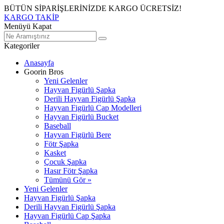
BÜTÜN SİPARİŞLERİNİZDE KARGO ÜCRETSİZ!
KARGO TAKİP
Menüyü Kapat
Kategoriler
Anasayfa
Goorin Bros
Yeni Gelenler
Hayvan Figürlü Şapka
Derili Hayvan Figürlü Şapka
Hayvan Figürlü Cap Modelleri
Hayvan Figürlü Bucket
Baseball
Hayvan Figürlü Bere
Fötr Şapka
Kasket
Çocuk Şapka
Hasır Fötr Şapka
Tümünü Gör »
Yeni Gelenler
Hayvan Figürlü Şapka
Derili Hayvan Figürlü Şapka
Hayvan Figürlü Cap Şapka