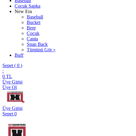
Baseball
Çocuk Şapka
New Era
Baseball
Bucket
Bere
Çocuk
Çanta
Snap Back
Tümünü Gör »
Buff
Sepet (
0
)
:
0
TL
Üye Girişi
Üye Ol
Üye Girişi
Sepet
0