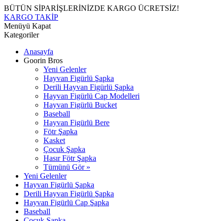
BÜTÜN SİPARİŞLERİNİZDE KARGO ÜCRETSİZ!
KARGO TAKİP
Menüyü Kapat
Kategoriler
Anasayfa
Goorin Bros
Yeni Gelenler
Hayvan Figürlü Şapka
Derili Hayvan Figürlü Şapka
Hayvan Figürlü Cap Modelleri
Hayvan Figürlü Bucket
Baseball
Hayvan Figürlü Bere
Fötr Şapka
Kasket
Çocuk Şapka
Hasır Fötr Şapka
Tümünü Gör »
Yeni Gelenler
Hayvan Figürlü Şapka
Derili Hayvan Figürlü Şapka
Hayvan Figürlü Cap Şapka
Baseball
Çocuk Şapka