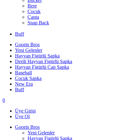
Bucket
Bere
Çocuk
Çanta
Snap Back
Buff
Goorin Bros
Yeni Gelenler
Hayvan Figürlü Şapka
Derili Hayvan Figürlü Şapka
Hayvan Figürlü Cap Şapka
Baseball
Çocuk Şapka
New Era
Buff
0
Üye Girişi
Üye Ol
Goorin Bros
Yeni Gelenler
Hayvan Figürlü Şapka