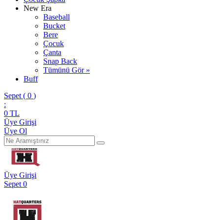
New Era
Baseball
Bucket
Bere
Çocuk
Çanta
Snap Back
Tümünü Gör »
Buff
Sepet (
0
)
:
0
TL
Üye Girişi
Üye Ol
Üye Girişi
Sepet
0