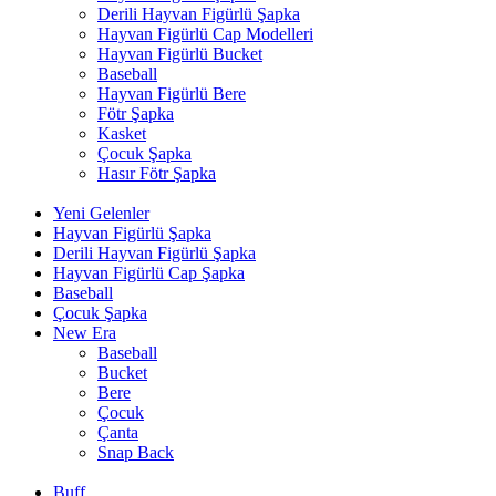
Derili Hayvan Figürlü Şapka
Hayvan Figürlü Cap Modelleri
Hayvan Figürlü Bucket
Baseball
Hayvan Figürlü Bere
Fötr Şapka
Kasket
Çocuk Şapka
Hasır Fötr Şapka
Yeni Gelenler
Hayvan Figürlü Şapka
Derili Hayvan Figürlü Şapka
Hayvan Figürlü Cap Şapka
Baseball
Çocuk Şapka
New Era
Baseball
Bucket
Bere
Çocuk
Çanta
Snap Back
Buff