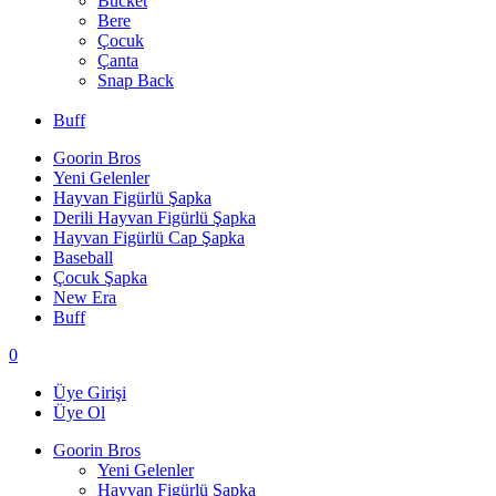
Bucket
Bere
Çocuk
Çanta
Snap Back
Buff
Goorin Bros
Yeni Gelenler
Hayvan Figürlü Şapka
Derili Hayvan Figürlü Şapka
Hayvan Figürlü Cap Şapka
Baseball
Çocuk Şapka
New Era
Buff
0
Üye Girişi
Üye Ol
Goorin Bros
Yeni Gelenler
Hayvan Figürlü Şapka