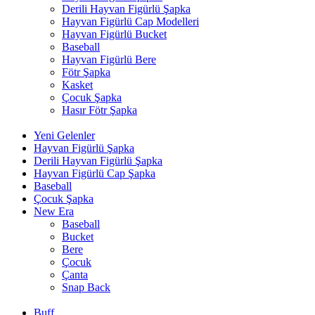
Derili Hayvan Figürlü Şapka
Hayvan Figürlü Cap Modelleri
Hayvan Figürlü Bucket
Baseball
Hayvan Figürlü Bere
Fötr Şapka
Kasket
Çocuk Şapka
Hasır Fötr Şapka
Yeni Gelenler
Hayvan Figürlü Şapka
Derili Hayvan Figürlü Şapka
Hayvan Figürlü Cap Şapka
Baseball
Çocuk Şapka
New Era
Baseball
Bucket
Bere
Çocuk
Çanta
Snap Back
Buff