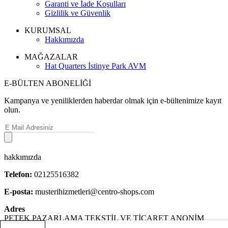
Garanti ve İade Koşulları
Gizlilik ve Güvenlik
KURUMSAL
Hakkımızda
MAĞAZALAR
Hat Quarters İstinye Park AVM
E-BÜLTEN ABONELİĞİ
Kampanya ve yeniliklerden haberdar olmak için e-bültenimize kayıt
olun.
hakkımızda
Telefon:
02125516382
E-posta:
musterihizmetleri@centro-shops.com
Adres
PETEK PAZARLAMA TEKSTİL VE TİCARET ANONİM
ŞİRKETİ Yenibosna Merkez Mahallesi Sedir Sokak No :8 Kat:2