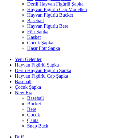
Derili Hayvan Figürlü Şapka
Hayvan Figürlü Cap Modelleri
Hayvan Figürlü Bucket
Baseball
Hayvan Figürlü Bere
Fötr Şapka
Kasket
Çocuk Şapka
Hasır Fötr Şapka
Yeni Gelenler
Hayvan Figürlü Şapka
Derili Hayvan Figürlü Şapka
Hayvan Figürlü Cap Şapka
Baseball
Çocuk Şapka
New Era
Baseball
Bucket
Bere
Çocuk
Çanta
Snap Back
Buff