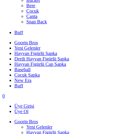
Bucket
Bere
Çocuk
Çanta
Snap Back
Buff
Goorin Bros
Yeni Gelenler
Hayvan Figürlü Şapka
Derili Hayvan Figürlü Şapka
Hayvan Figürlü Cap Şapka
Baseball
Çocuk Şapka
New Era
Buff
0
Üye Girişi
Üye Ol
Goorin Bros
Yeni Gelenler
Hayvan Figürlü Şapka