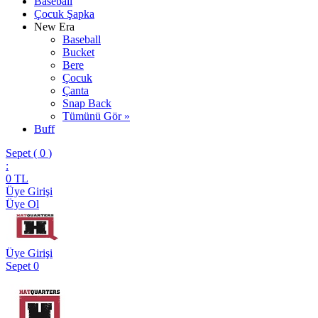
Baseball
Çocuk Şapka
New Era
Baseball
Bucket
Bere
Çocuk
Çanta
Snap Back
Tümünü Gör »
Buff
Sepet (
0
)
:
0
TL
Üye Girişi
Üye Ol
Üye Girişi
Sepet
0