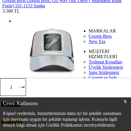
Goorin Bros
Goorin Bros. Go Way Out There ( Mürekkep Balık
Figür) 101-1153 Şapka
3.500 TL
MARKALAR
Goorin Bros
New Era
MÜŞTERİ
HİZMETLERİ
Teslimat Koşulları
Üyelik Sözleşmesi
Satış Sözleşmesi
Garanti ve İade
Koşulları
Gizlilik ve Güvenlik
KURUMSAL
X
Çerez Kullanımı
Hakkımızda
Sepete Ekle
MAĞAZALAR
Kişisel verileriniz, hizmetlerimizin daha iyi bir şekilde sunulması
Hat Quarters İstinye Park AVM
için mevzuata uygun bir şekilde toplanıp işlenir. Konuyla ilgili
Hemen Al
detaylı bilgi almak için Gizlilik Politikamızı inceleyebilirsiniz.
E-BÜLTEN ABONELİĞİ