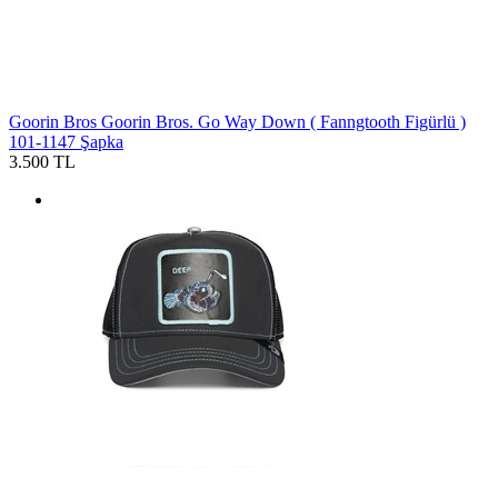
Goorin Bros
Goorin Bros. Go Way Down ( Fanngtooth Figürlü )
101-1147 Şapka
3.500 TL