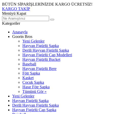
BÜTÜN SİPARİŞLERİNİZDE KARGO ÜCRETSİZ!
KARGO TAKİP
Menüyü Kapat
Kategoriler
Anasayfa
Goorin Bros
Yeni Gelenler
Hayvan Figürlü Şapka
Derili Hayvan Figürlü Şapka
Hayvan Figürlü Cap Modelleri
Hayvan Figürlü Bucket
Baseball
Hayvan Figürlü Bere
Fötr Şapka
Kasket
Çocuk Şapka
Hasır Fötr Şapka
Tümünü Gör »
Yeni Gelenler
Hayvan Figürlü Şapka
Derili Hayvan Figürlü Şapka
Hayvan Figürlü Cap Şapka