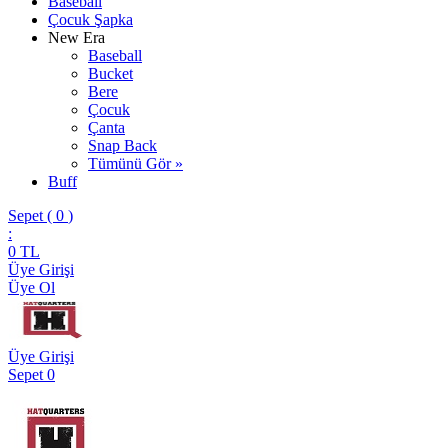
Baseball
Çocuk Şapka
New Era
Baseball
Bucket
Bere
Çocuk
Çanta
Snap Back
Tümünü Gör »
Buff
Sepet (
0
)
:
0
TL
Üye Girişi
Üye Ol
Üye Girişi
Sepet
0