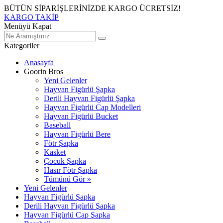
BÜTÜN SİPARİŞLERİNİZDE KARGO ÜCRETSİZ!
KARGO TAKİP
Menüyü Kapat
Kategoriler
Anasayfa
Goorin Bros
Yeni Gelenler
Hayvan Figürlü Şapka
Derili Hayvan Figürlü Şapka
Hayvan Figürlü Cap Modelleri
Hayvan Figürlü Bucket
Baseball
Hayvan Figürlü Bere
Fötr Şapka
Kasket
Çocuk Şapka
Hasır Fötr Şapka
Tümünü Gör »
Yeni Gelenler
Hayvan Figürlü Şapka
Derili Hayvan Figürlü Şapka
Hayvan Figürlü Cap Şapka