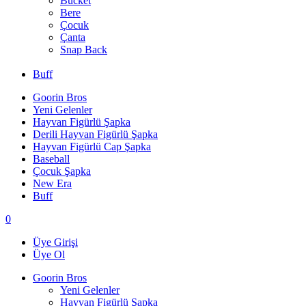
Bucket
Bere
Çocuk
Çanta
Snap Back
Buff
Goorin Bros
Yeni Gelenler
Hayvan Figürlü Şapka
Derili Hayvan Figürlü Şapka
Hayvan Figürlü Cap Şapka
Baseball
Çocuk Şapka
New Era
Buff
0
Üye Girişi
Üye Ol
Goorin Bros
Yeni Gelenler
Hayvan Figürlü Şapka