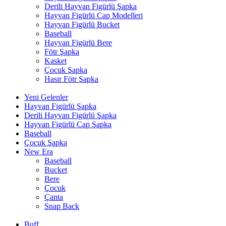
Derili Hayvan Figürlü Şapka
Hayvan Figürlü Cap Modelleri
Hayvan Figürlü Bucket
Baseball
Hayvan Figürlü Bere
Fötr Şapka
Kasket
Çocuk Şapka
Hasır Fötr Şapka
Yeni Gelenler
Hayvan Figürlü Şapka
Derili Hayvan Figürlü Şapka
Hayvan Figürlü Cap Şapka
Baseball
Çocuk Şapka
New Era
Baseball
Bucket
Bere
Çocuk
Çanta
Snap Back
Buff