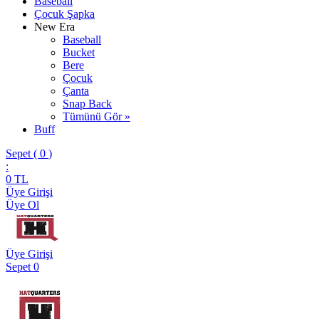
Baseball
Çocuk Şapka
New Era
Baseball
Bucket
Bere
Çocuk
Çanta
Snap Back
Tümünü Gör »
Buff
Sepet (
0
)
:
0
TL
Üye Girişi
Üye Ol
Üye Girişi
Sepet
0