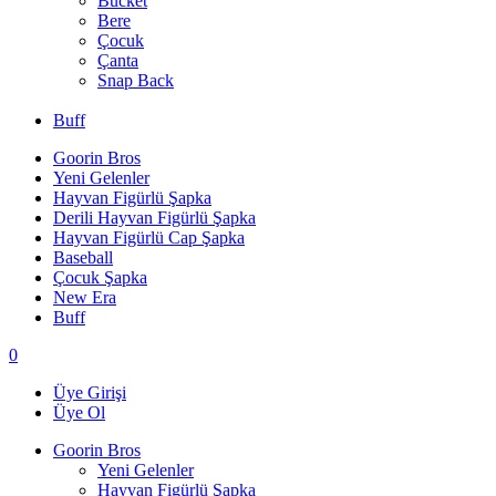
Bucket
Bere
Çocuk
Çanta
Snap Back
Buff
Goorin Bros
Yeni Gelenler
Hayvan Figürlü Şapka
Derili Hayvan Figürlü Şapka
Hayvan Figürlü Cap Şapka
Baseball
Çocuk Şapka
New Era
Buff
0
Üye Girişi
Üye Ol
Goorin Bros
Yeni Gelenler
Hayvan Figürlü Şapka