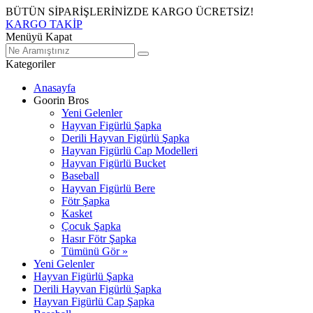
BÜTÜN SİPARİŞLERİNİZDE KARGO ÜCRETSİZ!
KARGO TAKİP
Menüyü Kapat
Kategoriler
Anasayfa
Goorin Bros
Yeni Gelenler
Hayvan Figürlü Şapka
Derili Hayvan Figürlü Şapka
Hayvan Figürlü Cap Modelleri
Hayvan Figürlü Bucket
Baseball
Hayvan Figürlü Bere
Fötr Şapka
Kasket
Çocuk Şapka
Hasır Fötr Şapka
Tümünü Gör »
Yeni Gelenler
Hayvan Figürlü Şapka
Derili Hayvan Figürlü Şapka
Hayvan Figürlü Cap Şapka