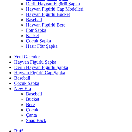
Derili Hayvan Figürlü Şapka
Hayvan Figürlü Cap Modelleri
Hayvan Figürlü Bucket
Baseball
Hayvan Figürlü Bere
Fötr Şapka
Kasket
Çocuk Şapka
Hasır Fötr Şapka
Yeni Gelenler
Hayvan Figürlü Şapka
Derili Hayvan Figürlü Şapka
Hayvan Figürlü Cap Şapka
Baseball
Çocuk Şapka
New Era
Baseball
Bucket
Bere
Çocuk
Çanta
Snap Back
Buff