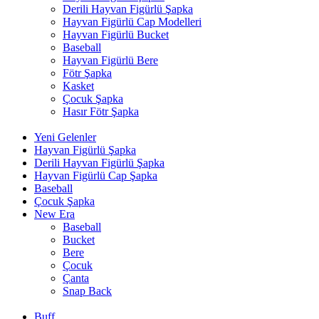
Derili Hayvan Figürlü Şapka
Hayvan Figürlü Cap Modelleri
Hayvan Figürlü Bucket
Baseball
Hayvan Figürlü Bere
Fötr Şapka
Kasket
Çocuk Şapka
Hasır Fötr Şapka
Yeni Gelenler
Hayvan Figürlü Şapka
Derili Hayvan Figürlü Şapka
Hayvan Figürlü Cap Şapka
Baseball
Çocuk Şapka
New Era
Baseball
Bucket
Bere
Çocuk
Çanta
Snap Back
Buff