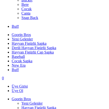
Bucket
Bere
Çocuk
Çanta
Snap Back
Buff
Goorin Bros
Yeni Gelenler
Hayvan Figürlü Şapka
Derili Hayvan Figürlü Şapka
Hayvan Figürlü Cap Şapka
Baseball
Çocuk Şapka
New Era
Buff
0
Üye Girişi
Üye Ol
Goorin Bros
Yeni Gelenler
Hayvan Figürlü Şapka