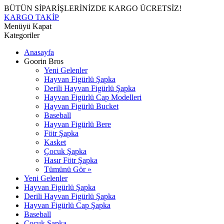
BÜTÜN SİPARİŞLERİNİZDE KARGO ÜCRETSİZ!
KARGO TAKİP
Menüyü Kapat
Kategoriler
Anasayfa
Goorin Bros
Yeni Gelenler
Hayvan Figürlü Şapka
Derili Hayvan Figürlü Şapka
Hayvan Figürlü Cap Modelleri
Hayvan Figürlü Bucket
Baseball
Hayvan Figürlü Bere
Fötr Şapka
Kasket
Çocuk Şapka
Hasır Fötr Şapka
Tümünü Gör »
Yeni Gelenler
Hayvan Figürlü Şapka
Derili Hayvan Figürlü Şapka
Hayvan Figürlü Cap Şapka
Baseball
Çocuk Şapka