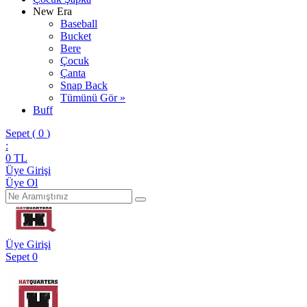
New Era
Baseball
Bucket
Bere
Çocuk
Çanta
Snap Back
Tümünü Gör »
Buff
Sepet (
0
)
:
0
TL
Üye Girişi
Üye Ol
Üye Girişi
Sepet
0