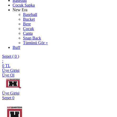
Baseball
Çocuk Şapka
New Era
Baseball
Bucket
Bere
Çocuk
Çanta
Snap Back
Tümünü Gör »
Buff
Sepet (
0
)
:
0
TL
Üye Girişi
Üye Ol
Üye Girişi
Sepet
0