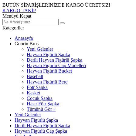
BÜTÜN SİPARİŞLERİNİZDE KARGO ÜCRETSİZ!
KARGO TAKİP
Menüyü Kapat
Kategoriler
Anasayfa
Goorin Bros
Yeni Gelenler
Hayvan Figürlü Şapka
Derili Hayvan Figürlü Şapka
Hayvan Figürlü Cap Modelleri
Hayvan Figürlü Bucket
Baseball
Hayvan Figürlü Bere
Fötr Şapka
Kasket
Çocuk Şapka
Hasır Fötr Şapka
Tümünü Gör »
Yeni Gelenler
Hayvan Figürlü Şapka
Derili Hayvan Figürlü Şapka
Hayvan Figürlü Cap Şapka