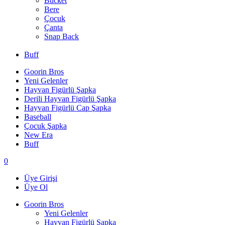
Bucket
Bere
Çocuk
Çanta
Snap Back
Buff
Goorin Bros
Yeni Gelenler
Hayvan Figürlü Şapka
Derili Hayvan Figürlü Şapka
Hayvan Figürlü Cap Şapka
Baseball
Çocuk Şapka
New Era
Buff
0
Üye Girişi
Üye Ol
Goorin Bros
Yeni Gelenler
Hayvan Figürlü Şapka