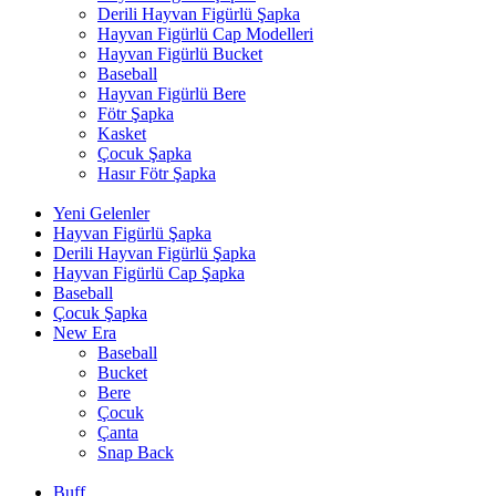
Derili Hayvan Figürlü Şapka
Hayvan Figürlü Cap Modelleri
Hayvan Figürlü Bucket
Baseball
Hayvan Figürlü Bere
Fötr Şapka
Kasket
Çocuk Şapka
Hasır Fötr Şapka
Yeni Gelenler
Hayvan Figürlü Şapka
Derili Hayvan Figürlü Şapka
Hayvan Figürlü Cap Şapka
Baseball
Çocuk Şapka
New Era
Baseball
Bucket
Bere
Çocuk
Çanta
Snap Back
Buff