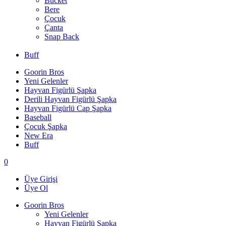
Bucket
Bere
Çocuk
Çanta
Snap Back
Buff
Goorin Bros
Yeni Gelenler
Hayvan Figürlü Şapka
Derili Hayvan Figürlü Şapka
Hayvan Figürlü Cap Şapka
Baseball
Çocuk Şapka
New Era
Buff
0
Üye Girişi
Üye Ol
Goorin Bros
Yeni Gelenler
Hayvan Figürlü Şapka