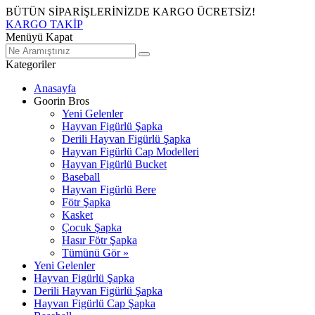
BÜTÜN SİPARİŞLERİNİZDE KARGO ÜCRETSİZ!
KARGO TAKİP
Menüyü Kapat
Kategoriler
Anasayfa
Goorin Bros
Yeni Gelenler
Hayvan Figürlü Şapka
Derili Hayvan Figürlü Şapka
Hayvan Figürlü Cap Modelleri
Hayvan Figürlü Bucket
Baseball
Hayvan Figürlü Bere
Fötr Şapka
Kasket
Çocuk Şapka
Hasır Fötr Şapka
Tümünü Gör »
Yeni Gelenler
Hayvan Figürlü Şapka
Derili Hayvan Figürlü Şapka
Hayvan Figürlü Cap Şapka