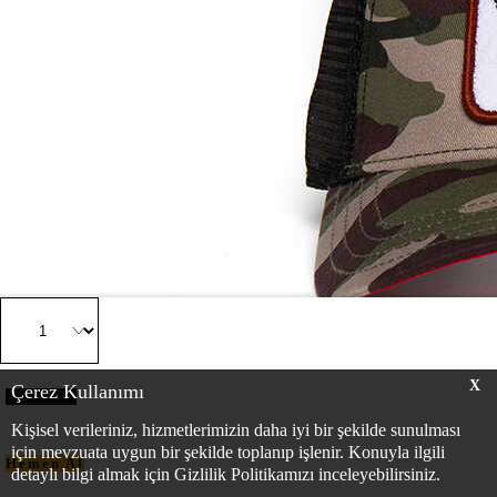
X
Çerez Kullanımı
Sepete Ekle
Kişisel verileriniz, hizmetlerimizin daha iyi bir şekilde sunulması
için mevzuata uygun bir şekilde toplanıp işlenir. Konuyla ilgili
Hemen Al
detaylı bilgi almak için Gizlilik Politikamızı inceleyebilirsiniz.