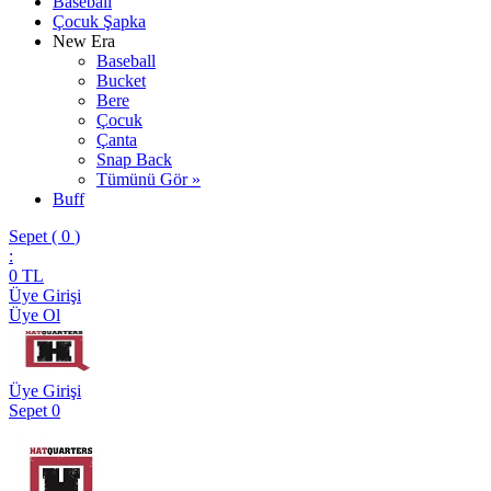
Baseball
Çocuk Şapka
New Era
Baseball
Bucket
Bere
Çocuk
Çanta
Snap Back
Tümünü Gör »
Buff
Sepet (
0
)
:
0
TL
Üye Girişi
Üye Ol
Üye Girişi
Sepet
0