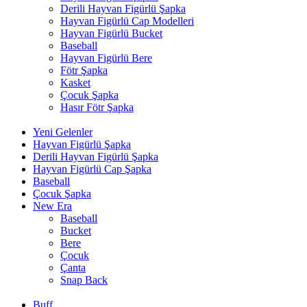
Derili Hayvan Figürlü Şapka
Hayvan Figürlü Cap Modelleri
Hayvan Figürlü Bucket
Baseball
Hayvan Figürlü Bere
Fötr Şapka
Kasket
Çocuk Şapka
Hasır Fötr Şapka
Yeni Gelenler
Hayvan Figürlü Şapka
Derili Hayvan Figürlü Şapka
Hayvan Figürlü Cap Şapka
Baseball
Çocuk Şapka
New Era
Baseball
Bucket
Bere
Çocuk
Çanta
Snap Back
Buff