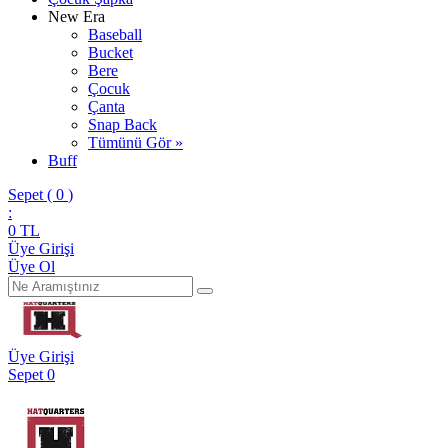
New Era
Baseball
Bucket
Bere
Çocuk
Çanta
Snap Back
Tümünü Gör »
Buff
Sepet (
0
)
:
0
TL
Üye Girişi
Üye Ol
Üye Girişi
Sepet
0