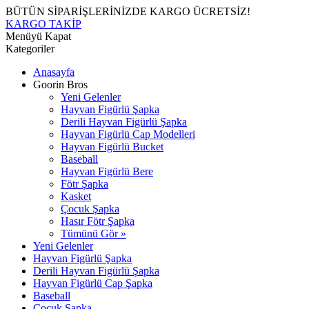
BÜTÜN SİPARİŞLERİNİZDE KARGO ÜCRETSİZ!
KARGO TAKİP
Menüyü Kapat
Kategoriler
Anasayfa
Goorin Bros
Yeni Gelenler
Hayvan Figürlü Şapka
Derili Hayvan Figürlü Şapka
Hayvan Figürlü Cap Modelleri
Hayvan Figürlü Bucket
Baseball
Hayvan Figürlü Bere
Fötr Şapka
Kasket
Çocuk Şapka
Hasır Fötr Şapka
Tümünü Gör »
Yeni Gelenler
Hayvan Figürlü Şapka
Derili Hayvan Figürlü Şapka
Hayvan Figürlü Cap Şapka
Baseball
Çocuk Şapka