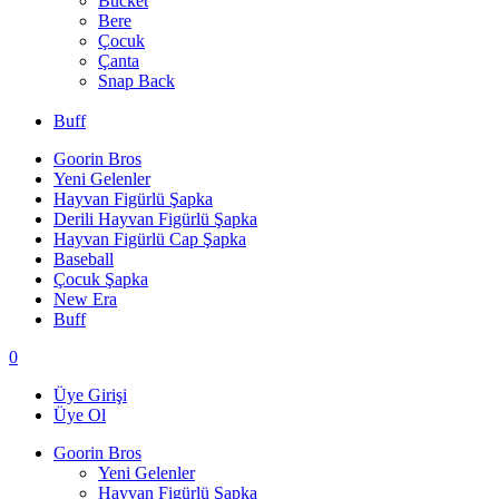
Bucket
Bere
Çocuk
Çanta
Snap Back
Buff
Goorin Bros
Yeni Gelenler
Hayvan Figürlü Şapka
Derili Hayvan Figürlü Şapka
Hayvan Figürlü Cap Şapka
Baseball
Çocuk Şapka
New Era
Buff
0
Üye Girişi
Üye Ol
Goorin Bros
Yeni Gelenler
Hayvan Figürlü Şapka