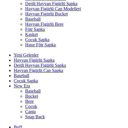
Derili Hayvan Figürlü Şapka
Hayvan Figürlü Cap Modelleri
Hayvan Figürlü Bucket
Baseball
Hayvan Figürlü Bere
Fötr Şapka
Kasket
Çocuk Şapka
Hasır Fötr Şapka
Yeni Gelenler
Hayvan Figürlü Şapka
Derili Hayvan Figürlü Şapka
Hayvan Figürlü Cap Şapka
Baseball
Çocuk Şapka
New Era
Baseball
Bucket
Bere
Çocuk
Çanta
Snap Back
Buff