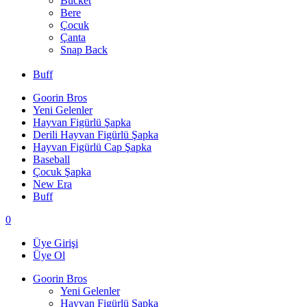
Bucket
Bere
Çocuk
Çanta
Snap Back
Buff
Goorin Bros
Yeni Gelenler
Hayvan Figürlü Şapka
Derili Hayvan Figürlü Şapka
Hayvan Figürlü Cap Şapka
Baseball
Çocuk Şapka
New Era
Buff
0
Üye Girişi
Üye Ol
Goorin Bros
Yeni Gelenler
Hayvan Figürlü Şapka