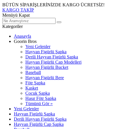
BÜTÜN SİPARİŞLERİNİZDE KARGO ÜCRETSİZ!
KARGO TAKİP
Menüyü Kapat
Kategoriler
Anasayfa
Goorin Bros
Yeni Gelenler
Hayvan Figürlü Şapka
Derili Hayvan Figürlü Şapka
Hayvan Figürlü Cap Modelleri
Hayvan Figürlü Bucket
Baseball
Hayvan Figürlü Bere
Fötr Şapka
Kasket
Çocuk Şapka
Hasır Fötr Şapka
Tümünü Gör »
Yeni Gelenler
Hayvan Figürlü Şapka
Derili Hayvan Figürlü Şapka
Hayvan Figürlü Cap Şapka