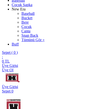
Baseball
Çocuk Şapka
New Era
Baseball
Bucket
Bere
Çocuk
Çanta
Snap Back
Tümünü Gör »
Buff
Sepet (
0
)
:
0
TL
Üye Girişi
Üye Ol
Üye Girişi
Sepet
0