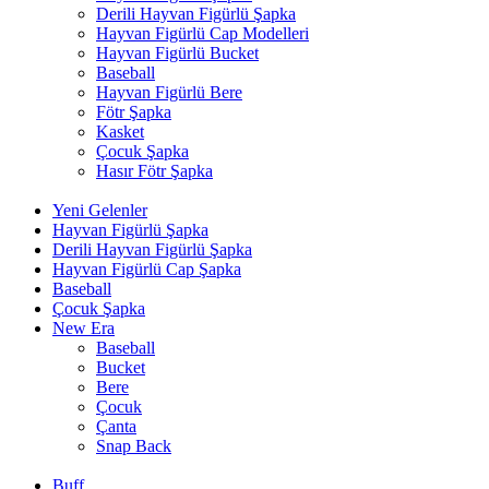
Derili Hayvan Figürlü Şapka
Hayvan Figürlü Cap Modelleri
Hayvan Figürlü Bucket
Baseball
Hayvan Figürlü Bere
Fötr Şapka
Kasket
Çocuk Şapka
Hasır Fötr Şapka
Yeni Gelenler
Hayvan Figürlü Şapka
Derili Hayvan Figürlü Şapka
Hayvan Figürlü Cap Şapka
Baseball
Çocuk Şapka
New Era
Baseball
Bucket
Bere
Çocuk
Çanta
Snap Back
Buff