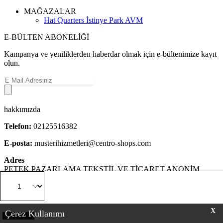
MAĞAZALAR
Hat Quarters İstinye Park AVM
E-BÜLTEN ABONELİĞİ
Kampanya ve yeniliklerden haberdar olmak için e-bültenimize kayıt
olun.
hakkımızda
Telefon:
02125516382
E-posta:
musterihizmetleri@centro-shops.com
Adres
PETEK PAZARLAMA TEKSTİL VE TİCARET ANONİM
ŞİRKETİ Yenibosna Merkez Mahallesi Sedir Sokak No :8 Kat:2
İstanbul / Bahçelievler
X
Çerez Kullanımı
Sepete Ekle