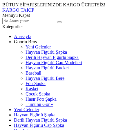
BÜTÜN SİPARİŞLERİNİZDE KARGO ÜCRETSİZ!
KARGO TAKİP
Menüyü Kapat
Kategoriler
Anasayfa
Goorin Bros
Yeni Gelenler
Hayvan Figürlü Şapka
Derili Hayvan Figürlü Şapka
Hayvan Figürlü Cap Modelleri
Hayvan Figürlü Bucket
Baseball
Hayvan Figürlü Bere
Fötr Şapka
Kasket
Çocuk Şapka
Hasır Fötr Şapka
Tümünü Gör »
Yeni Gelenler
Hayvan Figürlü Şapka
Derili Hayvan Figürlü Şapka
Hayvan Figürlü Cap Şapka