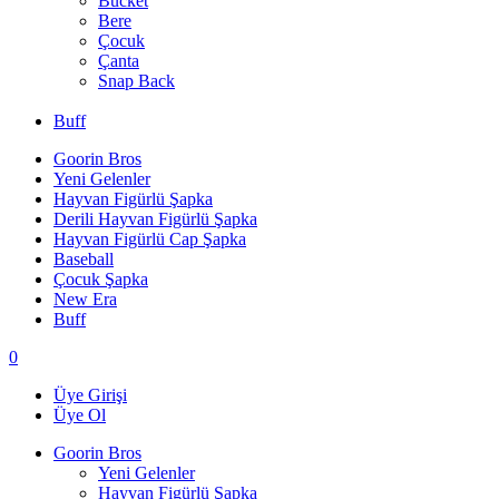
Bucket
Bere
Çocuk
Çanta
Snap Back
Buff
Goorin Bros
Yeni Gelenler
Hayvan Figürlü Şapka
Derili Hayvan Figürlü Şapka
Hayvan Figürlü Cap Şapka
Baseball
Çocuk Şapka
New Era
Buff
0
Üye Girişi
Üye Ol
Goorin Bros
Yeni Gelenler
Hayvan Figürlü Şapka