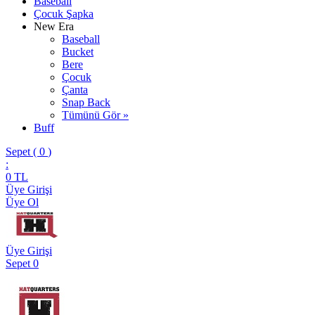
Baseball
Çocuk Şapka
New Era
Baseball
Bucket
Bere
Çocuk
Çanta
Snap Back
Tümünü Gör »
Buff
Sepet (
0
)
:
0
TL
Üye Girişi
Üye Ol
Üye Girişi
Sepet
0