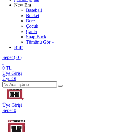
New Era
Baseball
Bucket
Bere
Çocuk
Çanta
Snap Back
Tümünü Gör »
Buff
Sepet (
0
)
:
0
TL
Üye Girişi
Üye Ol
Üye Girişi
Sepet
0