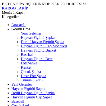
BÜTÜN SİPARİŞLERİNİZDE KARGO ÜCRETSİZ!
KARGO TAKİP
Menüyü Kapat
Kategoriler
Anasayfa
Goorin Bros
Yeni Gelenler
Hayvan Figürlü Şapka
Derili Hayvan Figürlü Şapka
Hayvan Figürlü Cap Modelleri
Hayvan Figürlü Bucket
Baseball
Hayvan Figürlü Bere
Fötr Şapka
Kasket
Çocuk Şapka
Hasır Fötr Şapka
Tümünü Gör »
Yeni Gelenler
Hayvan Figürlü Şapka
Derili Hayvan Figürlü Şapka
Hayvan Figürlü Cap Şapka
Baseball
Çocuk Şapka