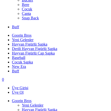
Bucket
Bere
Çocuk
Çanta
Snap Back
Buff
Goorin Bros
Yeni Gelenler
Hayvan Figürlü Şapka
Derili Hayvan Figürlü Şapka
Hayvan Figürlü Cap Şapka
Baseball
Çocuk Şapka
New Era
Buff
0
Üye Girişi
Üye Ol
Goorin Bros
Yeni Gelenler
Hayvan Figürlü Şapka