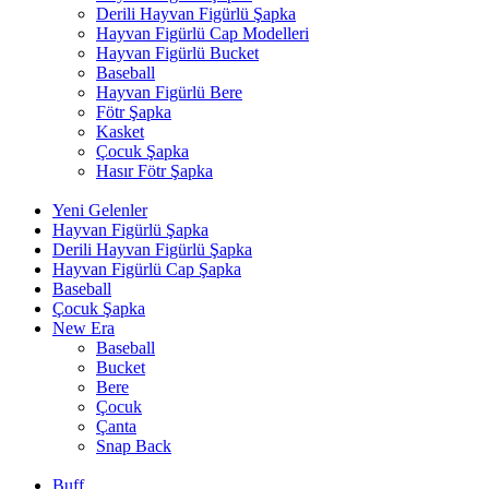
Derili Hayvan Figürlü Şapka
Hayvan Figürlü Cap Modelleri
Hayvan Figürlü Bucket
Baseball
Hayvan Figürlü Bere
Fötr Şapka
Kasket
Çocuk Şapka
Hasır Fötr Şapka
Yeni Gelenler
Hayvan Figürlü Şapka
Derili Hayvan Figürlü Şapka
Hayvan Figürlü Cap Şapka
Baseball
Çocuk Şapka
New Era
Baseball
Bucket
Bere
Çocuk
Çanta
Snap Back
Buff