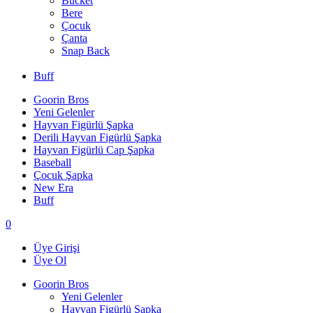
Bucket
Bere
Çocuk
Çanta
Snap Back
Buff
Goorin Bros
Yeni Gelenler
Hayvan Figürlü Şapka
Derili Hayvan Figürlü Şapka
Hayvan Figürlü Cap Şapka
Baseball
Çocuk Şapka
New Era
Buff
0
Üye Girişi
Üye Ol
Goorin Bros
Yeni Gelenler
Hayvan Figürlü Şapka