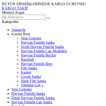
BÜTÜN SİPARİŞLERİNİZDE KARGO ÜCRETSİZ!
KARGO TAKİP
Menüyü Kapat
Kategoriler
Anasayfa
Goorin Bros
Yeni Gelenler
Hayvan Figürlü Şapka
Derili Hayvan Figürlü Şapka
Hayvan Figürlü Cap Modelleri
Hayvan Figürlü Bucket
Baseball
Hayvan Figürlü Bere
Fötr Şapka
Kasket
Çocuk Şapka
Hasır Fötr Şapka
Tümünü Gör »
Yeni Gelenler
Hayvan Figürlü Şapka
Derili Hayvan Figürlü Şapka
Hayvan Figürlü Cap Şapka