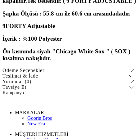
kapalıdır.
Tek bedendir. ( 9 FORTY ADJUSTABLE )
Şapka Ölçüsü : 55.8 cm ile 60.6 cm arasındadadır.
9FORTY Adjustable
İçerik : %100 Polyester
Ön kısmında siyah "
Chicago White Sox
" ( SOX )
kısaltma nakışlıdır.
Ödeme Seçenekleri
Teslimat & İade
Yorumlar (0)
Tavsiye Et
Kampanya
MARKALAR
Goorin Bros
New Era
MÜŞTERİ HİZMETLERİ