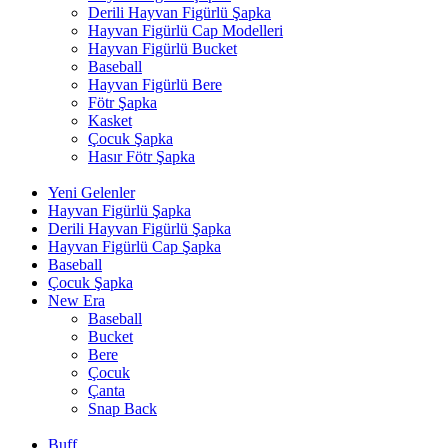
Derili Hayvan Figürlü Şapka
Hayvan Figürlü Cap Modelleri
Hayvan Figürlü Bucket
Baseball
Hayvan Figürlü Bere
Fötr Şapka
Kasket
Çocuk Şapka
Hasır Fötr Şapka
Yeni Gelenler
Hayvan Figürlü Şapka
Derili Hayvan Figürlü Şapka
Hayvan Figürlü Cap Şapka
Baseball
Çocuk Şapka
New Era
Baseball
Bucket
Bere
Çocuk
Çanta
Snap Back
Buff