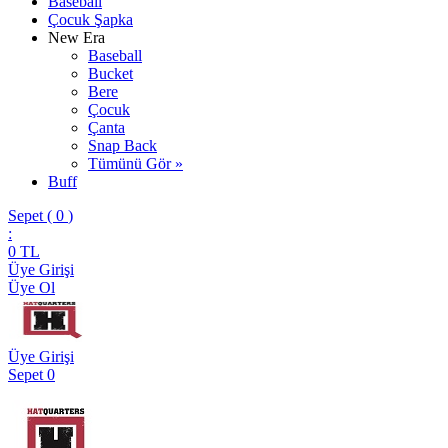
Baseball
Çocuk Şapka
New Era
Baseball
Bucket
Bere
Çocuk
Çanta
Snap Back
Tümünü Gör »
Buff
Sepet (
0
)
:
0
TL
Üye Girişi
Üye Ol
Üye Girişi
Sepet
0