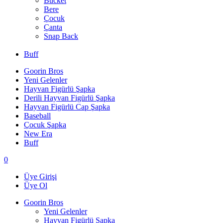
Bucket
Bere
Çocuk
Çanta
Snap Back
Buff
Goorin Bros
Yeni Gelenler
Hayvan Figürlü Şapka
Derili Hayvan Figürlü Şapka
Hayvan Figürlü Cap Şapka
Baseball
Çocuk Şapka
New Era
Buff
0
Üye Girişi
Üye Ol
Goorin Bros
Yeni Gelenler
Hayvan Figürlü Şapka