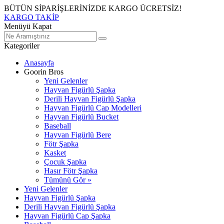
BÜTÜN SİPARİŞLERİNİZDE KARGO ÜCRETSİZ!
KARGO TAKİP
Menüyü Kapat
Kategoriler
Anasayfa
Goorin Bros
Yeni Gelenler
Hayvan Figürlü Şapka
Derili Hayvan Figürlü Şapka
Hayvan Figürlü Cap Modelleri
Hayvan Figürlü Bucket
Baseball
Hayvan Figürlü Bere
Fötr Şapka
Kasket
Çocuk Şapka
Hasır Fötr Şapka
Tümünü Gör »
Yeni Gelenler
Hayvan Figürlü Şapka
Derili Hayvan Figürlü Şapka
Hayvan Figürlü Cap Şapka