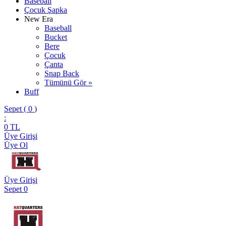
Baseball
Çocuk Şapka
New Era
Baseball
Bucket
Bere
Çocuk
Çanta
Snap Back
Tümünü Gör »
Buff
Sepet (
0
)
:
0
TL
Üye Girişi
Üye Ol
Üye Girişi
Sepet
0