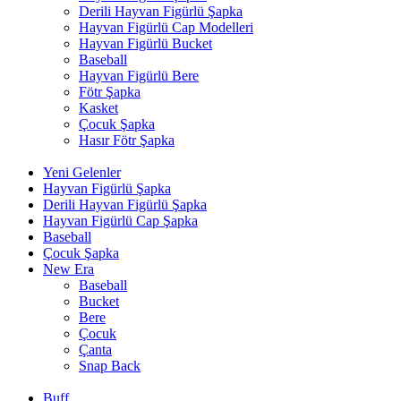
Derili Hayvan Figürlü Şapka
Hayvan Figürlü Cap Modelleri
Hayvan Figürlü Bucket
Baseball
Hayvan Figürlü Bere
Fötr Şapka
Kasket
Çocuk Şapka
Hasır Fötr Şapka
Yeni Gelenler
Hayvan Figürlü Şapka
Derili Hayvan Figürlü Şapka
Hayvan Figürlü Cap Şapka
Baseball
Çocuk Şapka
New Era
Baseball
Bucket
Bere
Çocuk
Çanta
Snap Back
Buff