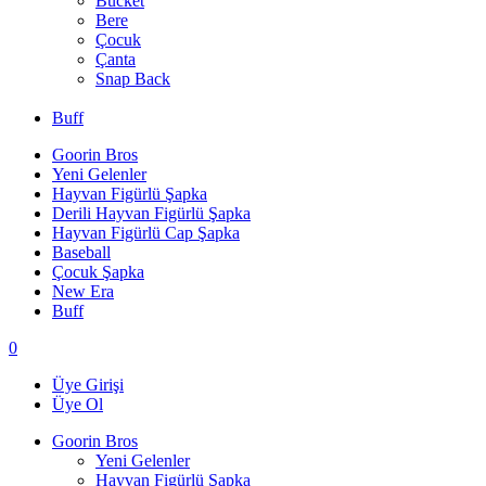
Bucket
Bere
Çocuk
Çanta
Snap Back
Buff
Goorin Bros
Yeni Gelenler
Hayvan Figürlü Şapka
Derili Hayvan Figürlü Şapka
Hayvan Figürlü Cap Şapka
Baseball
Çocuk Şapka
New Era
Buff
0
Üye Girişi
Üye Ol
Goorin Bros
Yeni Gelenler
Hayvan Figürlü Şapka