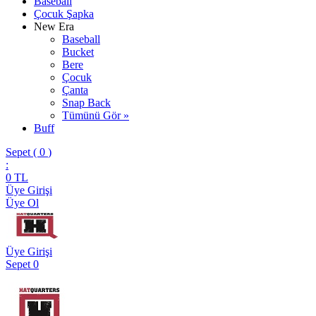
Baseball
Çocuk Şapka
New Era
Baseball
Bucket
Bere
Çocuk
Çanta
Snap Back
Tümünü Gör »
Buff
Sepet (
0
)
:
0
TL
Üye Girişi
Üye Ol
Üye Girişi
Sepet
0