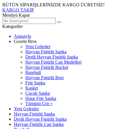
BÜTÜN SİPARİŞLERİNİZDE KARGO ÜCRETSİZ!
KARGO TAKİP
Menüyü Kapat
Kategoriler
Anasayfa
Goorin Bros
Yeni Gelenler
Hayvan Figürlü Şapka
Derili Hayvan Figürlü Şapka
Hayvan Figürlü Cap Modelleri
Hayvan Figürlü Bucket
Baseball
Hayvan Figürlü Bere
Fötr Şapka
Kasket
Çocuk Şapka
Hasır Fötr Şapka
Tümünü Gör »
Yeni Gelenler
Hayvan Figürlü Şapka
Derili Hayvan Figürlü Şapka
Hayvan Figürlü Cap Şapka