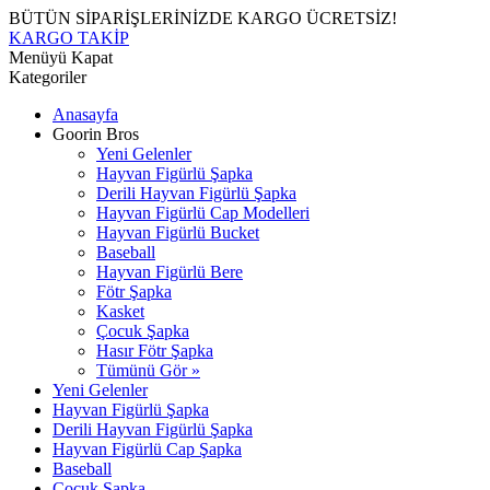
BÜTÜN SİPARİŞLERİNİZDE KARGO ÜCRETSİZ!
KARGO TAKİP
Menüyü Kapat
Kategoriler
Anasayfa
Goorin Bros
Yeni Gelenler
Hayvan Figürlü Şapka
Derili Hayvan Figürlü Şapka
Hayvan Figürlü Cap Modelleri
Hayvan Figürlü Bucket
Baseball
Hayvan Figürlü Bere
Fötr Şapka
Kasket
Çocuk Şapka
Hasır Fötr Şapka
Tümünü Gör »
Yeni Gelenler
Hayvan Figürlü Şapka
Derili Hayvan Figürlü Şapka
Hayvan Figürlü Cap Şapka
Baseball
Çocuk Şapka