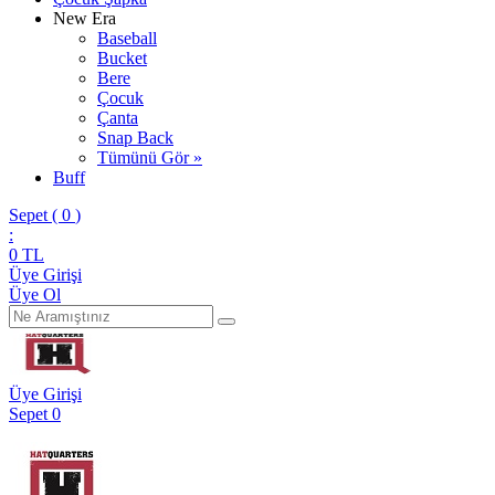
New Era
Baseball
Bucket
Bere
Çocuk
Çanta
Snap Back
Tümünü Gör »
Buff
Sepet (
0
)
:
0
TL
Üye Girişi
Üye Ol
Üye Girişi
Sepet
0