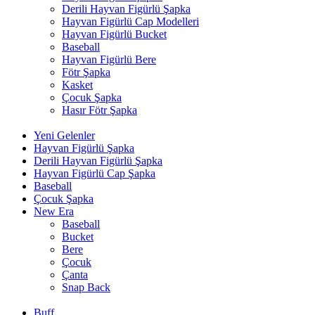
Derili Hayvan Figürlü Şapka
Hayvan Figürlü Cap Modelleri
Hayvan Figürlü Bucket
Baseball
Hayvan Figürlü Bere
Fötr Şapka
Kasket
Çocuk Şapka
Hasır Fötr Şapka
Yeni Gelenler
Hayvan Figürlü Şapka
Derili Hayvan Figürlü Şapka
Hayvan Figürlü Cap Şapka
Baseball
Çocuk Şapka
New Era
Baseball
Bucket
Bere
Çocuk
Çanta
Snap Back
Buff