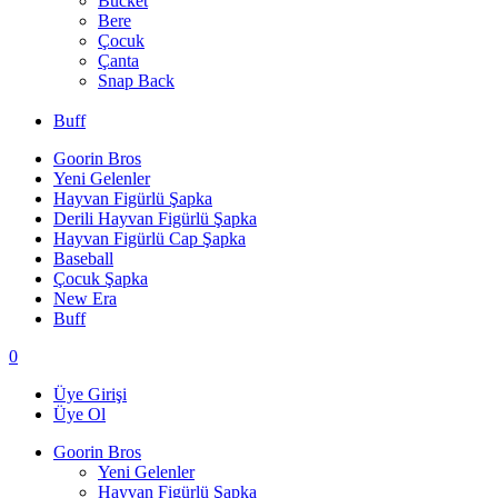
Bucket
Bere
Çocuk
Çanta
Snap Back
Buff
Goorin Bros
Yeni Gelenler
Hayvan Figürlü Şapka
Derili Hayvan Figürlü Şapka
Hayvan Figürlü Cap Şapka
Baseball
Çocuk Şapka
New Era
Buff
0
Üye Girişi
Üye Ol
Goorin Bros
Yeni Gelenler
Hayvan Figürlü Şapka