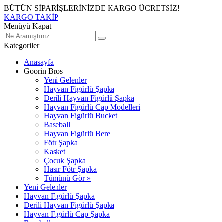
BÜTÜN SİPARİŞLERİNİZDE KARGO ÜCRETSİZ!
KARGO TAKİP
Menüyü Kapat
Kategoriler
Anasayfa
Goorin Bros
Yeni Gelenler
Hayvan Figürlü Şapka
Derili Hayvan Figürlü Şapka
Hayvan Figürlü Cap Modelleri
Hayvan Figürlü Bucket
Baseball
Hayvan Figürlü Bere
Fötr Şapka
Kasket
Çocuk Şapka
Hasır Fötr Şapka
Tümünü Gör »
Yeni Gelenler
Hayvan Figürlü Şapka
Derili Hayvan Figürlü Şapka
Hayvan Figürlü Cap Şapka