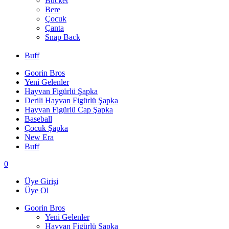
Bucket
Bere
Çocuk
Çanta
Snap Back
Buff
Goorin Bros
Yeni Gelenler
Hayvan Figürlü Şapka
Derili Hayvan Figürlü Şapka
Hayvan Figürlü Cap Şapka
Baseball
Çocuk Şapka
New Era
Buff
0
Üye Girişi
Üye Ol
Goorin Bros
Yeni Gelenler
Hayvan Figürlü Şapka