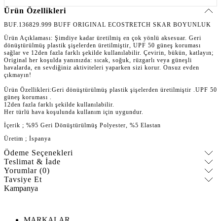
Ürün Özellikleri
BUF.136829.999 BUFF ORIGINAL ECOSTRETCH SKAR BOYUNLUK
Ürün Açıklaması: Şimdiye kadar üretilmiş en çok yönlü aksesuar. Geri
dönüştürülmüş plastik şişelerden üretilmiştir, UPF 50 güneş koruması
sağlar ve 12den fazla farklı şekilde kullanılabilir. Çevirin, bükün, katlayın;
Original her koşulda yanınızda: sıcak, soğuk, rüzgarlı veya güneşli
havalarda, en sevdiğiniz aktiviteleri yaparken sizi korur. Onsuz evden
çıkmayın!
Ürün Özellikleri:Geri dönüştürülmüş plastik şişelerden üretilmiştir .UPF 50
güneş koruması .
12den fazla farklı şekilde kullanılabilir.
Her türlü hava koşulunda kullanım için uygundur.
İçerik ; %95 Geri Dönüştürülmüş Polyester, %5 Elastan
Üretim ; İspanya
Ödeme Seçenekleri
Teslimat & İade
Yorumlar (0)
Tavsiye Et
Kampanya
MARKALAR