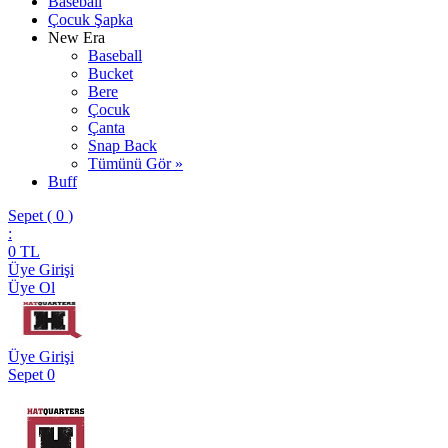
Baseball
Çocuk Şapka
New Era
Baseball
Bucket
Bere
Çocuk
Çanta
Snap Back
Tümünü Gör »
Buff
Sepet (
0
)
:
0
TL
Üye Girişi
Üye Ol
Üye Girişi
Sepet
0