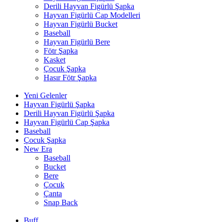
Derili Hayvan Figürlü Şapka
Hayvan Figürlü Cap Modelleri
Hayvan Figürlü Bucket
Baseball
Hayvan Figürlü Bere
Fötr Şapka
Kasket
Çocuk Şapka
Hasır Fötr Şapka
Yeni Gelenler
Hayvan Figürlü Şapka
Derili Hayvan Figürlü Şapka
Hayvan Figürlü Cap Şapka
Baseball
Çocuk Şapka
New Era
Baseball
Bucket
Bere
Çocuk
Çanta
Snap Back
Buff