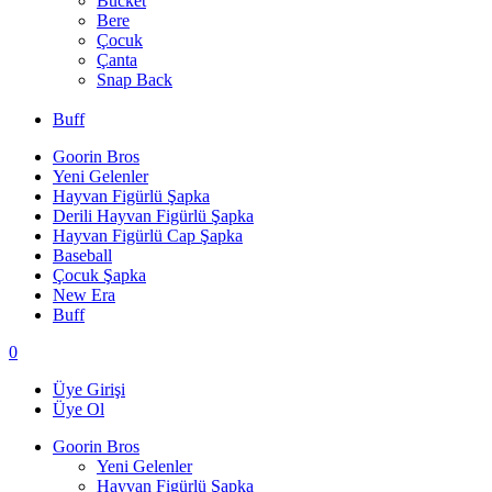
Bucket
Bere
Çocuk
Çanta
Snap Back
Buff
Goorin Bros
Yeni Gelenler
Hayvan Figürlü Şapka
Derili Hayvan Figürlü Şapka
Hayvan Figürlü Cap Şapka
Baseball
Çocuk Şapka
New Era
Buff
0
Üye Girişi
Üye Ol
Goorin Bros
Yeni Gelenler
Hayvan Figürlü Şapka