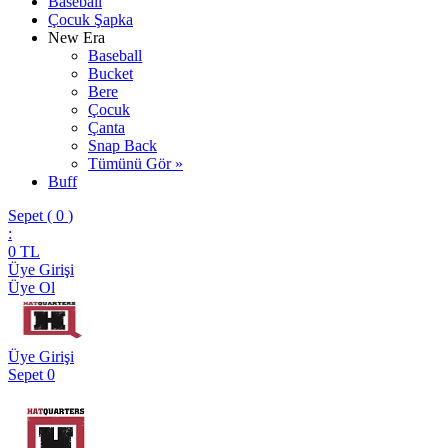
Baseball
Çocuk Şapka
New Era
Baseball
Bucket
Bere
Çocuk
Çanta
Snap Back
Tümünü Gör »
Buff
Sepet (
0
)
:
0
TL
Üye Girişi
Üye Ol
Üye Girişi
Sepet
0