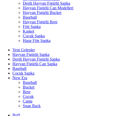
Derili Hayvan Figürlü Şapka
Hayvan Figürlü Cap Modelleri
Hayvan Figürlü Bucket
Baseball
Hayvan Figürlü Bere
Fötr Şapka
Kasket
Çocuk Şapka
Hasır Fötr Şapka
Yeni Gelenler
Hayvan Figürlü Şapka
Derili Hayvan Figürlü Şapka
Hayvan Figürlü Cap Şapka
Baseball
Çocuk Şapka
New Era
Baseball
Bucket
Bere
Çocuk
Çanta
Snap Back
Buff