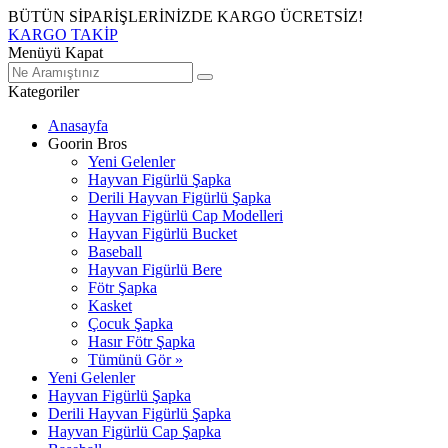
BÜTÜN SİPARİŞLERİNİZDE KARGO ÜCRETSİZ!
KARGO TAKİP
Menüyü Kapat
Kategoriler
Anasayfa
Goorin Bros
Yeni Gelenler
Hayvan Figürlü Şapka
Derili Hayvan Figürlü Şapka
Hayvan Figürlü Cap Modelleri
Hayvan Figürlü Bucket
Baseball
Hayvan Figürlü Bere
Fötr Şapka
Kasket
Çocuk Şapka
Hasır Fötr Şapka
Tümünü Gör »
Yeni Gelenler
Hayvan Figürlü Şapka
Derili Hayvan Figürlü Şapka
Hayvan Figürlü Cap Şapka