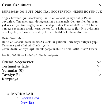
Ürün Özellikleri
BUF.136826.901 BUFF ORIGINAL ECOSTRETCH NEDRE BOYUNLUK
Soğuk havalar için tasarlanmış, hafif ve kabarık yapıya sahip Polar
boyunluk. Tamamen geri dönüştürülmüş malzemelerden üretilen bu ürün,
yüksek ısı yalıtımı sağlayan ve teri dışarı atan PrimaLoft® Bio™ Fleece
kumaşı sayesinde sıcak, kuru ve konforlu kalmanızı sağlar. Kış aylarında
hem kayak pistlerinde hem de şehirde rahatlıkla kullanabilirsiniz.
Ürün Özellikleri:
Hafif ve kabarık polar kumaşYüksek ısı yalıtımı.Terlemeyi önleyen yapı
Tamamen geri dönüştürülmüş içerik
Çevre dostu ve biyolojik olarak parçalanabilir PrimaLoft® Bio™ Fleece
İçerik ; %100 geri dönüştürülmüş polyester
Ödeme Seçenekleri
Teslimat & İade
Yorumlar (0)
Tavsiye Et
Kampanya
MARKALAR
Goorin Bros
New Era