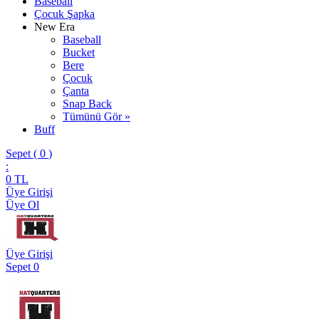
Baseball
Çocuk Şapka
New Era
Baseball
Bucket
Bere
Çocuk
Çanta
Snap Back
Tümünü Gör »
Buff
Sepet (
0
)
:
0
TL
Üye Girişi
Üye Ol
Üye Girişi
Sepet
0