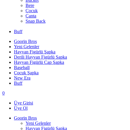
Bucket
Bere
Çocuk
Çanta
Snap Back
Buff
Goorin Bros
Yeni Gelenler
Hayvan Figürlü Şapka
Derili Hayvan Figürlü Şapka
Hayvan Figürlü Cap Şapka
Baseball
Çocuk Şapka
New Era
Buff
0
Üye Girişi
Üye Ol
Goorin Bros
Yeni Gelenler
Hayvan Figürlü Şapka