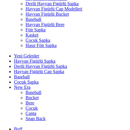
Derili Hayvan Figürlü Şapka
Hayvan Figürlü Cap Modelleri
Hayvan Figürlü Bucket
Baseball
Hayvan Figürlü Bere
Fötr Şapka
Kasket
Çocuk Şapka
Hasır Fötr Şapka
Yeni Gelenler
Hayvan Figürlü Şapka
Derili Hayvan Figürlü Şapka
Hayvan Figürlü Cap Şapka
Baseball
Çocuk Şapka
New Era
Baseball
Bucket
Bere
Çocuk
Çanta
Snap Back
Buff