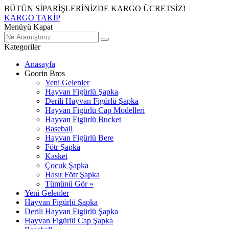
BÜTÜN SİPARİŞLERİNİZDE KARGO ÜCRETSİZ!
KARGO TAKİP
Menüyü Kapat
Kategoriler
Anasayfa
Goorin Bros
Yeni Gelenler
Hayvan Figürlü Şapka
Derili Hayvan Figürlü Şapka
Hayvan Figürlü Cap Modelleri
Hayvan Figürlü Bucket
Baseball
Hayvan Figürlü Bere
Fötr Şapka
Kasket
Çocuk Şapka
Hasır Fötr Şapka
Tümünü Gör »
Yeni Gelenler
Hayvan Figürlü Şapka
Derili Hayvan Figürlü Şapka
Hayvan Figürlü Cap Şapka