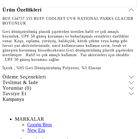
Ürün Özellikleri
BUF.134757.555 BUFF COOLNET UV® NATIONAL PARKS GLACIER
BOYUNLUK
Geri dönüştürülmüş plastik şişelerden üretilen hafif ve çok amaçlı
boyunluk, UPF 50 güneş koruması ve buharlaşmalı serinletici özellikler
sunar. Koşu, zıplama, yürüyüş, balıkçılık, kürek çekme veya kamp gibi
favori yaz aktivitelerinizde, nasıl kullanırsanız kullanın serin, ferah ve
güneşten korunmuş hissedeceksiniz.Geri dönüştürülmüş plastik şişelerden
üretilmiştir . Hafif ve çok amaçlı kullanım . Yaz aktiviteleri için idealdir
.
UPF 50 güneş koruması sağlar.
İçerik ; %95 Geri Dönüştürülmüş Polyester, %5 Elastan
Ödeme Seçenekleri
Teslimat & İade
Yorumlar (0)
Tavsiye Et
Kampanya
MARKALAR
Goorin Bros
New Era