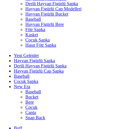
Derili Hayvan Figürlü Şapka
Hayvan Figürlü Cap Modelleri
Hayvan Figürlü Bucket
Baseball
Hayvan Figürlü Bere
Fötr Şapka
Kasket
Çocuk Şapka
Hasır Fötr Şapka
Yeni Gelenler
Hayvan Figürlü Şapka
Derili Hayvan Figürlü Şapka
Hayvan Figürlü Cap Şapka
Baseball
Çocuk Şapka
New Era
Baseball
Bucket
Bere
Çocuk
Çanta
Snap Back
Buff