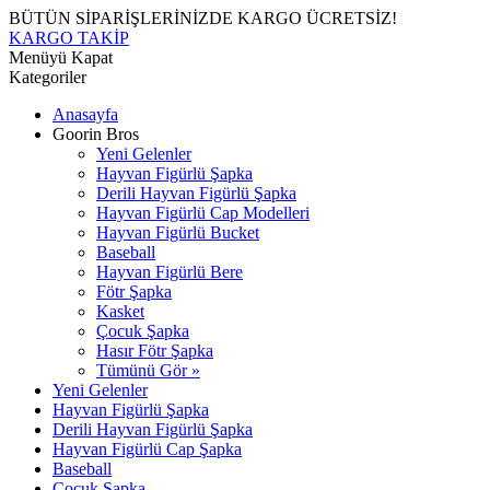
BÜTÜN SİPARİŞLERİNİZDE KARGO ÜCRETSİZ!
KARGO TAKİP
Menüyü Kapat
Kategoriler
Anasayfa
Goorin Bros
Yeni Gelenler
Hayvan Figürlü Şapka
Derili Hayvan Figürlü Şapka
Hayvan Figürlü Cap Modelleri
Hayvan Figürlü Bucket
Baseball
Hayvan Figürlü Bere
Fötr Şapka
Kasket
Çocuk Şapka
Hasır Fötr Şapka
Tümünü Gör »
Yeni Gelenler
Hayvan Figürlü Şapka
Derili Hayvan Figürlü Şapka
Hayvan Figürlü Cap Şapka
Baseball
Çocuk Şapka