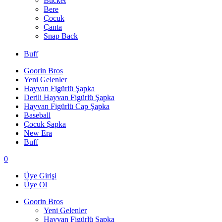
Bucket
Bere
Çocuk
Çanta
Snap Back
Buff
Goorin Bros
Yeni Gelenler
Hayvan Figürlü Şapka
Derili Hayvan Figürlü Şapka
Hayvan Figürlü Cap Şapka
Baseball
Çocuk Şapka
New Era
Buff
0
Üye Girişi
Üye Ol
Goorin Bros
Yeni Gelenler
Hayvan Figürlü Şapka