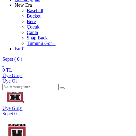
New Era
Baseball
Bucket
Bere
Çocuk
Çanta
Snap Back
Tümünü Gör »
Buff
Sepet (
0
)
:
0
TL
Üye Girişi
Üye Ol
Üye Girişi
Sepet
0